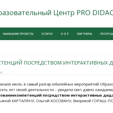
разовательный Центр PRO DIDA
НЫНЕШНИЕ ПРОЕКТЫ
УСЛУГИ
О О Р
ПАРТНЕРЫ
РЕСУРСЫ
ТЕНЦИЙ ПОСРЕДСТВОМ ИНТЕРАКТИВНЫХ Д
ии
начале июле, в самый разгар юбилейных мероприятий Образ
сять лет своей деятельности – увидела свет давно ожидаем
ование
компетенций посредством интерактивных дида
Taтьяной КАРТАЛЯНУ, Oльгой КОСОВАНУ, Виорикой ГОРАШ-П