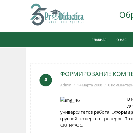
Об
Skip
to
ГЛАВНАЯ
О НАС
content
ФOРМИРОВАНИЕ КОМПЕ
Admin
14 марта 2008
0 Комментар
В 
де
университетов работа
„Фoрмир
группой экспертов-тренеров: 
СКЛИФОС.