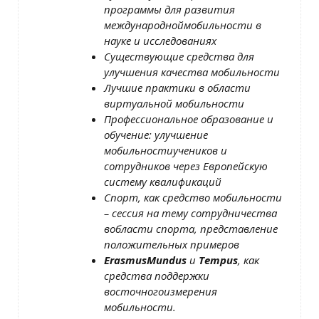
программы для развития
международной
мобильности в
науке и исследованиях
Существующие средства для
улучшения качества мобильности
Лучшие практики в области
виртуальной мобильности
Профессиональное образование и
обучение: улучшение
мобильности
учеников и
сотрудников через Европейскую
систему квалификаций
Спорт, как средство мобильности
– сессия на тему сотрудничества
в
области спорта, представление
положительных примеров
Erasmus
Mundus
и
Tempus
, как
средства поддержки
восточного
измерения
мобильности.