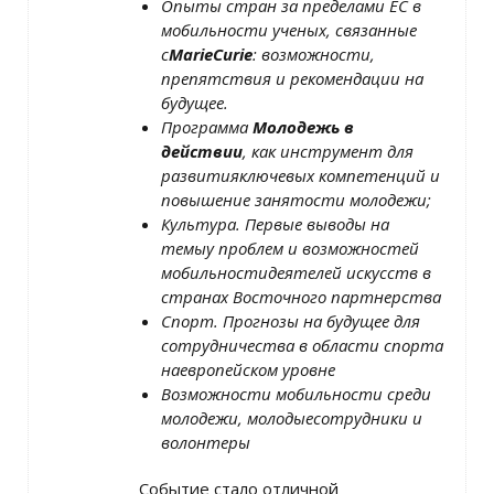
Опыты стран за пределами ЕС в
мобильности ученых, связанные
с
Marie
Curie
: возможности,
препятствия и рекомендации на
будущее.
Программа
Молодежь в
действии
, как инструмент для
развития
ключевых компетенций и
повышение занятости молодежи;
Культура. Первые выводы на
темыу проблем и возможностей
мобильности
деятелей искусств в
странах Восточного партнерства
Спорт. Прогнозы на будущее для
сотрудничества в области спорта
на
европейском уровне
Возможности мобильности среди
молодежи, молодые
сотрудники и
вол
o
нтеры
Событие стало отличной