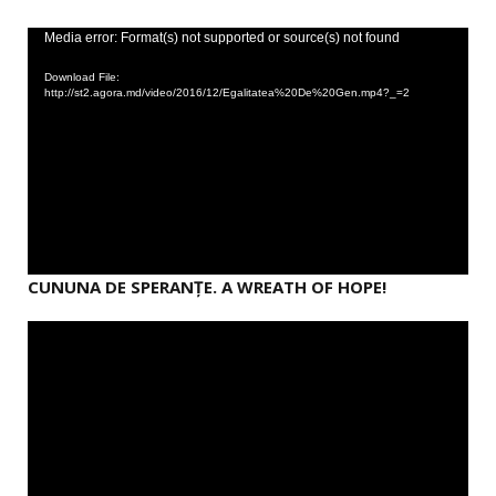
Video
Media error: Format(s) not supported or source(s) not found
Player
Download File:
http://st2.agora.md/video/2016/12/Egalitatea%20De%20Gen.mp4?_=2
CUNUNA DE SPERANȚE. A WREATH OF HOPE!