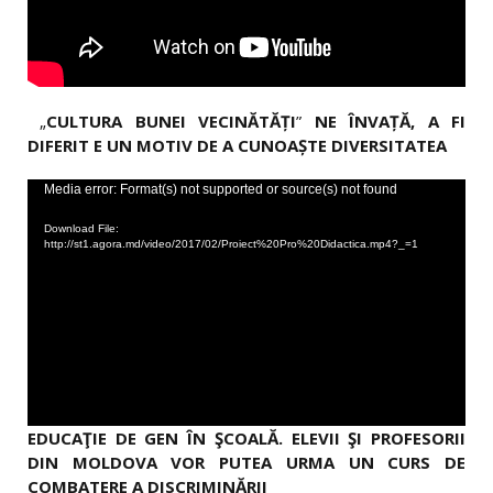
„
CULTURA
BUNEI VECINĂTĂȚI
”
NE ÎNVAȚĂ, A FI
DIFERIT E UN MOTIV DE A CUNOAȘTE DIVERSITATEA
Video
Media error: Format(s) not supported or source(s) not found
Player
Download File:
http://st1.agora.md/video/2017/02/Proiect%20Pro%20Didactica.mp4?_=1
EDUCAŢIE DE GEN ÎN ŞCOALĂ. ELEVII ŞI PROFESORII
DIN MOLDOVA VOR PUTEA URMA UN CURS DE
COMBATERE A DISCRIMINĂRII