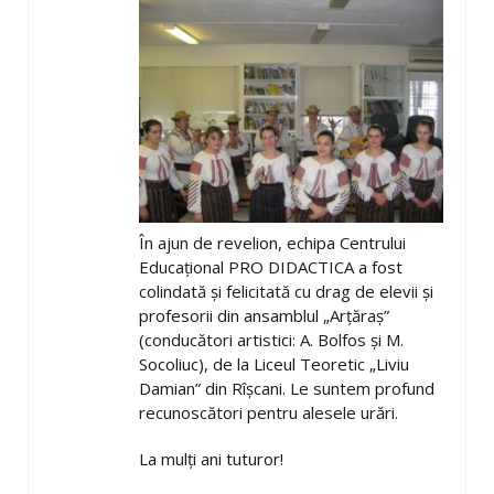
În ajun de revelion, echipa Centrului
Educaţional PRO DIDACTICA a fost
colindată şi felicitată cu drag de elevii şi
profesorii din ansamblul „Arţăraş”
(conducători artistici: A. Bolfos şi M.
Socoliuc), de la Liceul Teoretic „Liviu
Damian” din Rîşcani. Le suntem profund
recunoscători pentru alesele urări.
La mulţi ani tuturor!