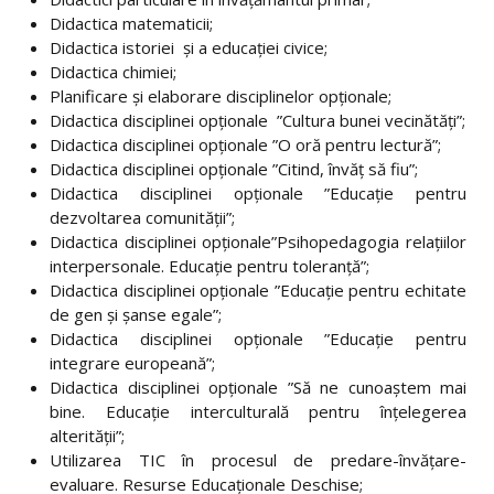
Didactica matematicii;
Didactica istoriei și a educației civice;
Didactica chimiei;
Planificare și elaborare disciplinelor opționale;
Didactica disciplinei opționale ”Cultura bunei vecinătăți”;
Didactica disciplinei opționale ”O oră pentru lectură”;
Didactica disciplinei opționale ”Citind, învăţ să fiu”;
Didactica disciplinei opționale ”Educaţie pentru
dezvoltarea comunităţii”;
Didactica disciplinei opționale”Psihopedagogia relaţiilor
interpersonale. Educaţie pentru toleranţă”;
Didactica disciplinei opționale ”Educaţie pentru echitate
de gen şi şanse egale”;
Didactica disciplinei opționale ”Educaţie pentru
integrare europeană”;
Didactica disciplinei opționale ”Să ne cunoaștem mai
bine. Educaţie interculturală pentru înţelegerea
alterităţii”;
Utilizarea TIC în procesul de predare-învăţare-
evaluare. Resurse Educaţionale Deschise;