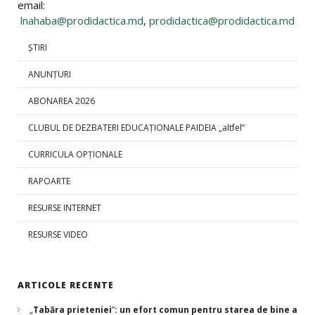
email:
lnahaba@prodidactica.md
,
prodidactica@prodidactica.md
ȘTIRI
ANUNȚURI
ABONAREA 2026
CLUBUL DE DEZBATERI EDUCAȚIONALE PAIDEIA „altfel”
CURRICULA OPŢIONALE
RAPOARTE
RESURSE INTERNET
RESURSE VIDEO
ARTICOLE RECENTE
„
Tabăra prieteniei
”
: un efort comun pentru starea de bine a