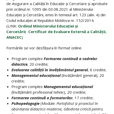
de Asigurare a Calității în Educație și Cercetare și aprobate
prin ordinul nr. 1095 din 03.08.2021 al Ministerului
Educației și Cercetării, emis în temeiul art. 123 (alin. 4) din
Codul educației al Republicii Moldova nr. 152/2014.
(LINK:
Ordinul Ministerului Educației și
Cercetării
;
Certificat de Evaluare Externă a Calității,
ANACEC
)
Formările se vor desfășura în format online.
Program complex
Formarea continuă a cadrelor
didactice
,
20 credite;
Evaluarea calității în învățământul general
, 6 credite;
Managementul educațional
(învățământ general), 20
credite;
Program complex
Managementul educațional
(învățământ profesional tehnic), 20 credite;
Formarea continuă a formatorilor
,
17 credite;
Psihopedagogie
(Module:
Portofoliul şi proiectul în
abordarea didacticii moderne, Gândirea critică pentru