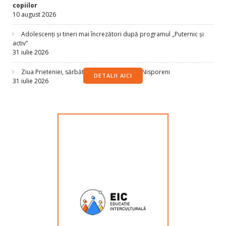
copiilor
10 august 2026
Adolescenți și tineri mai încrezători după programul „Puternic și
activ”
31 iulie 2026
Ziua Prieteniei, sărbătorită la Spațiul Sigur Nisporeni
DETALII AICI
31 iulie 2026