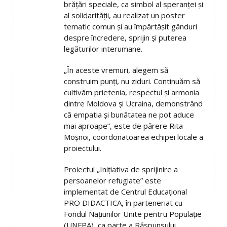
brățări speciale, ca simbol al speranței și
al solidarității, au realizat un poster
tematic comun și au împărtășit gânduri
despre încredere, sprijin și puterea
legăturilor interumane.
„În aceste vremuri, alegem să
construim punți, nu ziduri. Continuăm să
cultivăm prietenia, respectul și armonia
dintre Moldova și Ucraina, demonstrând
că empatia și bunătatea ne pot aduce
mai aproape”, este de părere Rita
Moșnoi, coordonatoarea echipei locale a
proiectului.
Proiectul „Inițiativa de sprijinire a
persoanelor refugiate” este
implementat de Centrul Educațional
PRO DIDACTICA, în parteneriat cu
Fondul Națiunilor Unite pentru Populație
(UNFPA), ca parte a Răspunsului