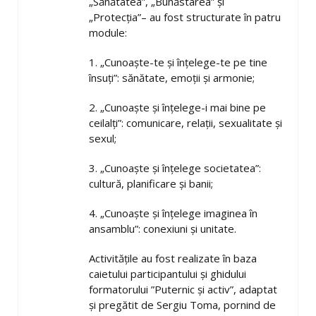
„Sănătatea”, „Bunăstarea” și
„Protecția”– au fost structurate în patru
module:
1. „Cunoaște-te și înțelege-te pe tine
însuți”: sănătate, emoții și armonie;
2. „Cunoaște și înțelege-i mai bine pe
ceilalți”: comunicare, relații, sexualitate și
sexul;
3. „Cunoaște și înțelege societatea”:
cultură, planificare și banii;
4. „Cunoaște și înțelege imaginea în
ansamblu”: conexiuni și unitate.
Activitățile au fost realizate în baza
caietului participantului și ghidului
formatorului ”Puternic și activ”, adaptat
și pregătit de Sergiu Toma, pornind de