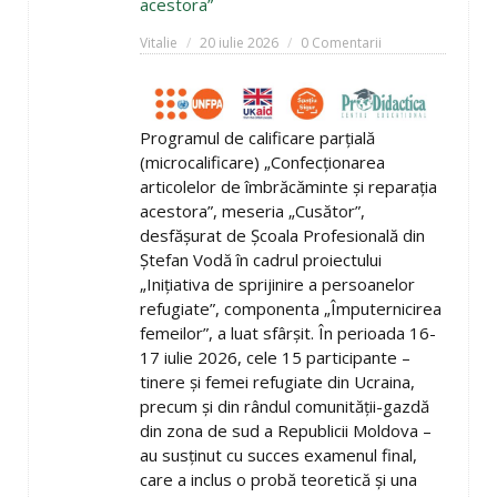
acestora”
Vitalie
20 iulie 2026
0 Comentarii
Programul de calificare parțială
(microcalificare) „Confecționarea
articolelor de îmbrăcăminte și reparația
acestora”, meseria „Cusător”,
desfășurat de Școala Profesională din
Ștefan Vodă în cadrul proiectului
„Inițiativa de sprijinire a persoanelor
refugiate”, componenta „Împuternicirea
femeilor”, a luat sfârșit. În perioada 16-
17 iulie 2026, cele 15 participante –
tinere și femei refugiate din Ucraina,
precum și din rândul comunității-gazdă
din zona de sud a Republicii Moldova –
au susținut cu succes examenul final,
care a inclus o probă teoretică și una