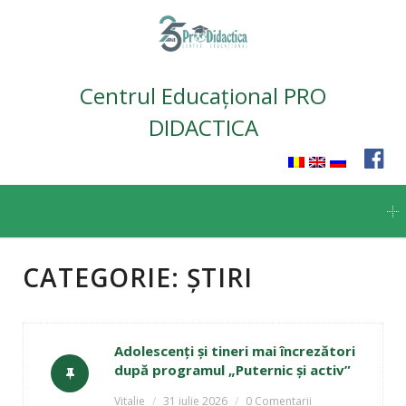
Centrul Educațional PRO
DIDACTICA
Skip
to
content
CATEGORIE:
ȘTIRI
Adolescenți și tineri mai încrezători
după programul „Puternic și activ”
Vitalie
31 iulie 2026
0 Comentarii