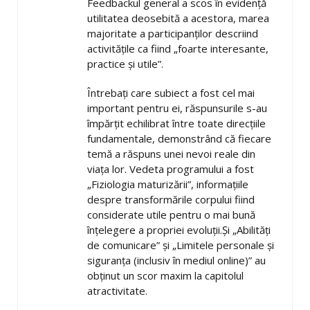
Feedbackul general a scos în evidență
utilitatea deosebită a acestora, marea
majoritate a participanților descriind
activitățile ca fiind „foarte interesante,
practice și utile”.
Întrebați care subiect a fost cel mai
important pentru ei, răspunsurile s-au
împărțit echilibrat între toate direcțiile
fundamentale, demonstrând că fiecare
temă a răspuns unei nevoi reale din
viața lor. Vedeta programului a fost
„Fiziologia maturizării”, informațiile
despre transformările corpului fiind
considerate utile pentru o mai bună
înțelegere a propriei evoluții.Și „Abilități
de comunicare” și „Limitele personale și
siguranța (inclusiv în mediul online)” au
obținut un scor maxim la capitolul
atractivitate.