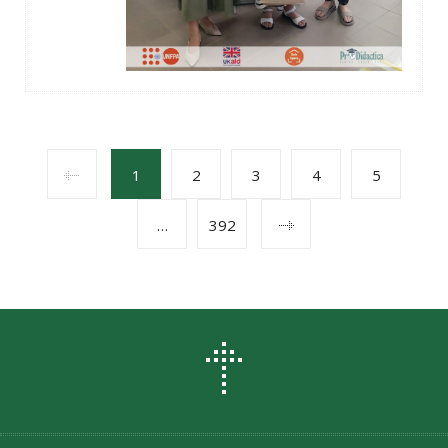
POSTS
1
2
3
4
5
…
392
NAVIGATION