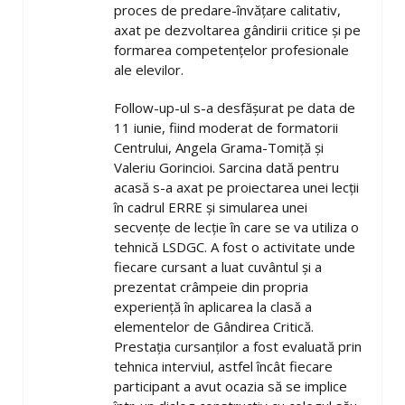
proces de predare-învățare calitativ,
axat pe dezvoltarea gândirii critice și pe
formarea competențelor profesionale
ale elevilor.
Follow-up-ul s-a desfășurat pe data de
11 iunie, fiind moderat de formatorii
Centrului, Angela Grama-Tomiță și
Valeriu Gorincioi. Sarcina dată pentru
acasă s-a axat pe proiectarea unei lecţii
în cadrul ERRE şi simularea unei
secvențe de lecție în care se va utiliza o
tehnică LSDGC. A fost o activitate unde
fiecare cursant a luat cuvântul și a
prezentat crâmpeie din propria
experiență în aplicarea la clasă a
elementelor de Gândirea Critică.
Prestația cursanților a fost evaluată prin
tehnica interviul, astfel încât fiecare
participant a avut ocazia să se implice