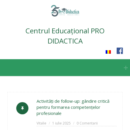
Centrul Educațional PRO
DIDACTICA
Skip
to
content
Activități de follow-up: gândire critică
pentru formarea competențelor
profesionale
Vitalie
1 iulie 2025
0 Comentarii