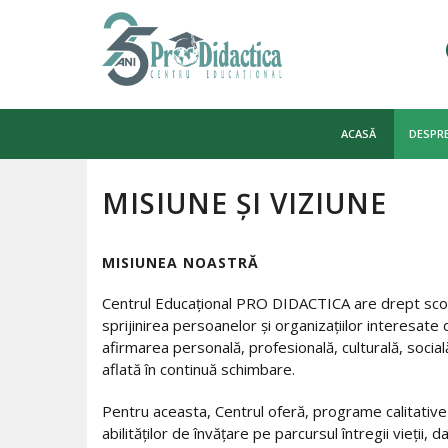
Skip
to
ACASĂ
DESPRE
content
MISIUNE ŞI VIZIUNE
MISIUNEA NOASTRĂ
Centrul Educațional PRO DIDACTICA are drept scop 
sprijinirea persoanelor și organizațiilor interesate 
afirmarea personală, profesională, culturală, socia
aflată în continuă schimbare.
Pentru aceasta, Centrul oferă, programe calitative
abilităților de învățare pe parcursul întregii vieții, 