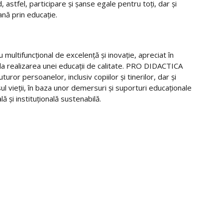
 astfel, participare și șanse egale pentru toți, dar și
nă prin educație.
ultifuncțional de excelență și inovație, apreciat în
la realizarea unei educații de calitate. PRO DIDACTICA
uror persoanelor, inclusiv copiilor și tinerilor, dar și
ul vieții, în baza unor demersuri și suporturi educaționale
 și instituțională sustenabilă.