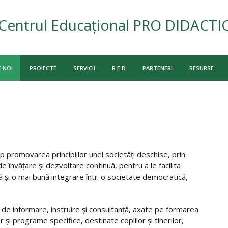
Centrul Educațional PRO DIDACTI
 NOI
PROIECTE
SERVICII
R E D
PARTENERI
RESURSE
promovarea principiilor unei societăți deschise, prin
de învățare și dezvoltare continuă, pentru a le facilita
lă și o mai bună integrare într-o societate democratică,
 de informare, instruire și consultanță, axate pe formarea
dar și programe specifice, destinate copiilor și tinerilor,