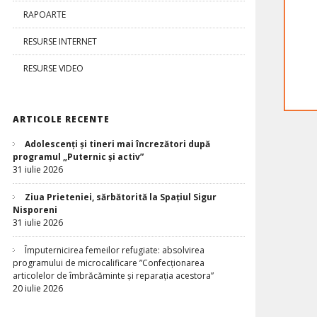
RAPOARTE
RESURSE INTERNET
RESURSE VIDEO
ARTICOLE RECENTE
Adolescenți și tineri mai încrezători după
programul „Puternic și activ”
31 iulie 2026
Ziua Prieteniei, sărbătorită la Spațiul Sigur
Nisporeni
31 iulie 2026
Împuternicirea femeilor refugiate: absolvirea
programului de microcalificare ”Confecționarea
articolelor de îmbrăcăminte și reparația acestora”
20 iulie 2026