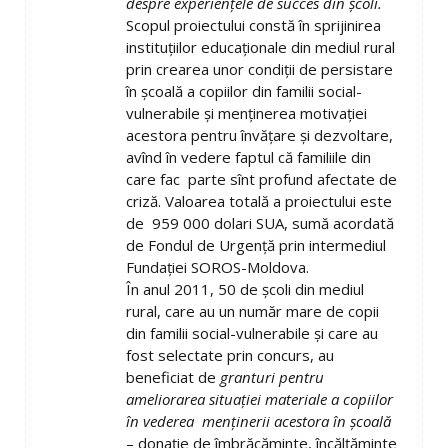
despre experienţele de succes din şcoli.
Scopul proiectului constă în sprijinirea
instituţiilor educaţionale din mediul rural
prin crearea unor condiţii de persistare
în şcoală a copiilor din familii social-
vulnerabile şi menţinerea motivaţiei
acestora pentru învăţare şi dezvoltare,
avînd în vedere faptul că familiile din
care fac parte sînt profund afectate de
criză. Valoarea totală a proiectului este
de 959 000 dolari SUA, sumă acordată
de Fondul de Urgenţă prin intermediul
Fundaţiei SOROS-Moldova.
În anul 2011, 50 de şcoli din mediul
rural, care au un număr mare de copii
din familii social-vulnerabile şi care au
fost selectate prin concurs, au
beneficiat de
granturi pentru
ameliorarea situaţiei materiale a copiilor
în vederea menţinerii acestora în şcoală
– donaţie de îmbrăcăminte, încălţăminte