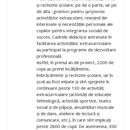
şi rechizite şcolare, pe de o parte, iar pe
de alta –
granturi pentru sprijinirea
activităţilor extraşcolare,
reieşind din
interesele şi necesităţile personale ale
copiilor pentru integrarea socială de
succes. Cadrele didactice antrenate în
facilitarea activităţilor extracurriculare
au participat la programe de dezvoltare
profesională.
Astfel, în primul an de proiect, 2200 de
copii au primit încălţăminte,
îmbrăcăminte şi rechizite şcolare, iar în
şcoli au fost iniţiate şi sînt sprijinite în
continuare peste 130 de activităţi
extracurriculare (activităţi de educaţie
tehnologică, activităţi sportive, teatru
social şi de păpuşi, ansambluri muzicale
şi de dans, ateliere de lectură şi
comunicare, etc.), în care sînt implicaţi
peste 2800 de copii. De asemenea, 300