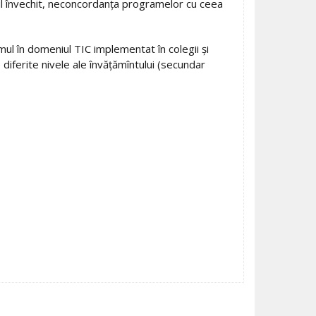
entul învechit, neconcordanţa programelor cu ceea
umul în domeniul TIC implementat în colegii şi
 diferite nivele ale învăţămîntului (secundar