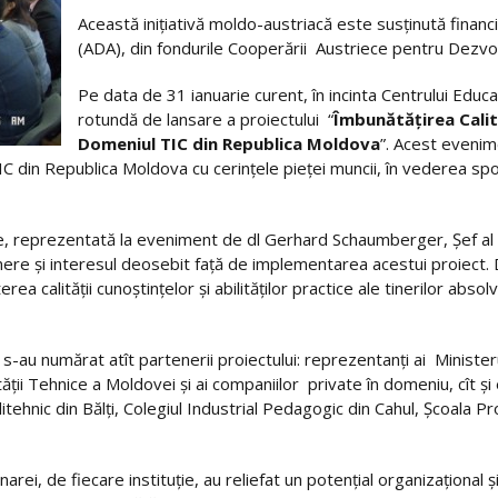
Această iniţiativă moldo-austriacă este susţinută finan
(ADA), din fondurile Cooperării Austriece pentru Dezvo
Pe data de 31 ianuarie curent, în incinta Centrului Ed
rotundă de lansare a proiectului “
Îmbunătăţirea Calit
Domeniul TIC din Republica Moldova
”. Acest evenime
C din Republica Moldova cu cerinţele pieţei muncii, în vederea spor
, reprezentată la eveniment de dl Gerhard Schaumberger, Şef al B
nere şi interesul deosebit faţă de implementarea acestui proiect. 
 calităţii cunoştinţelor şi abilităţilor practice ale tinerilor absolven
 s-au numărat atît partenerii proiectului: reprezentanţi ai Minister
ăţii Tehnice a Moldovei şi ai companiilor private în domeniu, cît şi ec
itehnic din Bălţi, Colegiul Industrial Pedagogic din Cahul, Şcoala Pr
arei, de fiecare instituţie, au reliefat un potenţial organizaţional ş