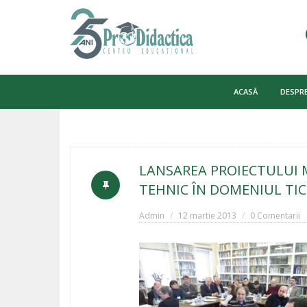
Skip
to
ACASĂ
DESPRE
content
LANSAREA PROIECTULUI 
TEHNIC ÎN DOMENIUL TI
Admin
12 martie 2013
0 Comentarii