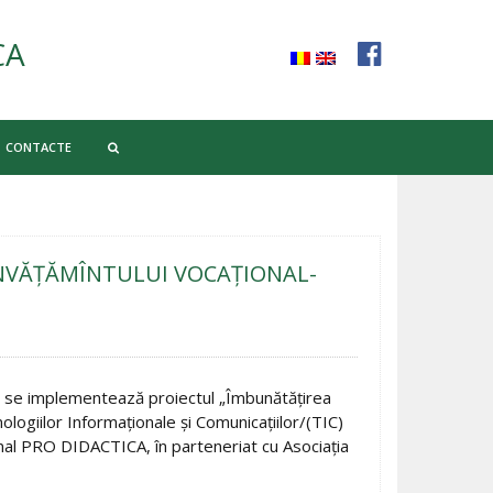
CA
CONTACTE
ÎNVĂŢĂMÎNTULUI VOCAŢIONAL-
a se implementează proiectul „Îmbunătăţirea
nologiilor Informaţionale şi Comunicaţiilor/(TIC)
nal PRO DIDACTICA, în parteneriat cu Asociaţia