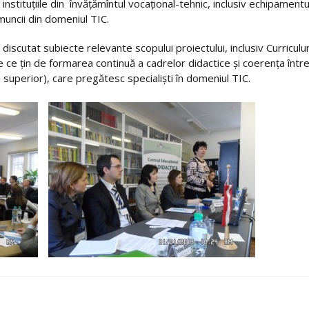
tă instituţiile din învăţămîntul vocaţional-tehnic, inclusiv echipam
muncii din domeniul TIC.
 discutat subiecte relevante scopului proiectului, inclusiv Curricul
e ce ţin de formarea continuă a cadrelor didactice şi coerenţa între
 superior), care pregătesc specialişti în domeniul TIC.