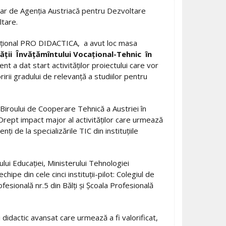
ciar de Agenţia Austriacă pentru Dezvoltare
ltare.
ucaţional PRO DIDACTICA, a avut loc masa
ăţii Învăţămîntului Vocaţional-Tehnic în
nt a dat start activităţilor proiectului care vor
irii gradului de relevanţă a studiilor pentru
iroului de Cooperare Tehnică a Austriei în
Drept impact major al activităţilor care urmează
ţi de la specializările TIC din instituţiile
ului Educaţiei, Ministerului Tehnologiei
hipe din cele cinci instituţii-pilot: Colegiul de
ofesională nr.5 din Bălţi şi Şcoala Profesională
i didactic avansat care urmează a fi valorificat,