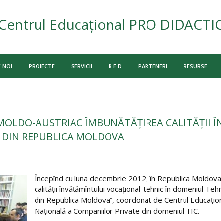
Centrul Educațional PRO DIDACTI
 NOI
PROIECTE
SERVICII
R E D
PARTENERI
RESURSE
MOLDO-AUSTRIAC ÎMBUNĂTĂŢIREA CALITĂŢII 
C DIN REPUBLICA MOLDOVA
Începînd cu luna decembrie 2012, în Republica Moldov
calităţii învăţămîntului vocaţional-tehnic în domeniul Teh
din Republica Moldova”, coordonat de Centrul Educaţio
Naţională a Companiilor Private din domeniul TIC.