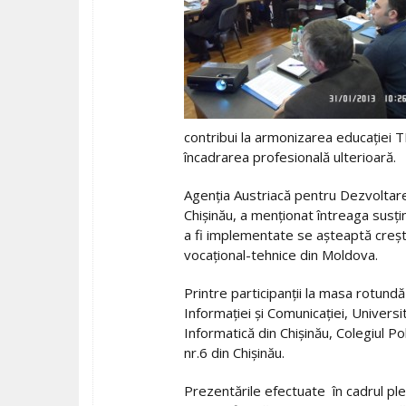
contribui la armonizarea educaţiei TI
încadrarea profesională ulterioară.
Agenţia Austriacă pentru Dezvoltare
Chişinău, a menţionat întreaga susţi
a fi implementate se aşteaptă creşterea
vocaţional-tehnice din Moldova.
Printre participanţii la masa rotundă
Informaţiei şi Comunicaţiei, Universit
Informatică din Chişinău, Colegiul Pol
nr.6 din Chişinău.
Prezentările efectuate în cadrul plen