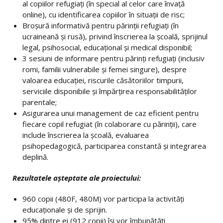
al copiilor refugiați (în special al celor care învață
online), cu identificarea copiilor în situații de risc;
Broșură informativă pentru părinții refugiați (în
ucraineană și rusă), privind înscrierea la școală, sprijinul
legal, psihosocial, educațional și medical disponibil;
3 sesiuni de informare pentru părinți refugiați (inclusiv
romi, familii vulnerabile și femei singure), despre
valoarea educației, riscurile căsătoriilor timpurii,
serviciile disponibile și împărțirea responsabilităților
parentale;
Asigurarea unui management de caz eficient pentru
fiecare copil refugiat (în colaborare cu părinții), care
include înscrierea la școală, evaluarea
psihopedagogică, participarea constantă și integrarea
deplină.
Rezultatele așteptate ale proiectului:
960 copii (480F, 480M) vor participa la activități
educaționale și de sprijin.
95% dintre ei (912 copii) își vor îmbunătăți