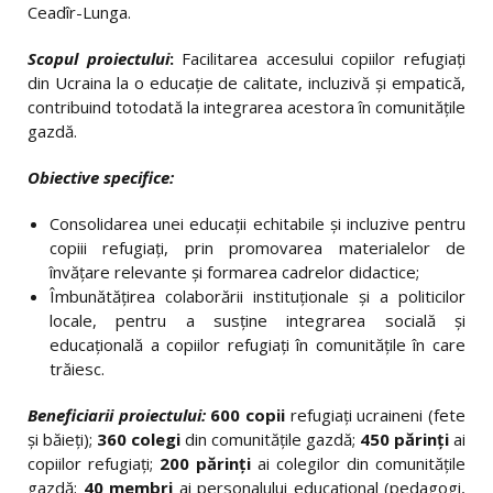
Ceadîr-Lunga.
Scopul proiectului
:
Facilitarea accesului copiilor refugiați
din Ucraina la o educație de calitate, incluzivă și empatică,
contribuind totodată la integrarea acestora în comunitățile
gazdă.
Obiective specifice:
Consolidarea unei educații echitabile și incluzive pentru
copiii refugiați, prin promovarea materialelor de
învățare relevante și formarea cadrelor didactice;
Îmbunătățirea colaborării instituționale și a politicilor
locale, pentru a susține integrarea socială și
educațională a copiilor refugiați în comunitățile în care
trăiesc.
Beneficiarii proiectului:
600
copii
refugiați ucraineni (fete
și băieți);
360
colegi
din comunitățile gazdă;
450
părinți
ai
copiilor refugiați;
200
părinți
ai colegilor din comunitățile
gazdă;
40
membri
ai personalului educațional (pedagogi,