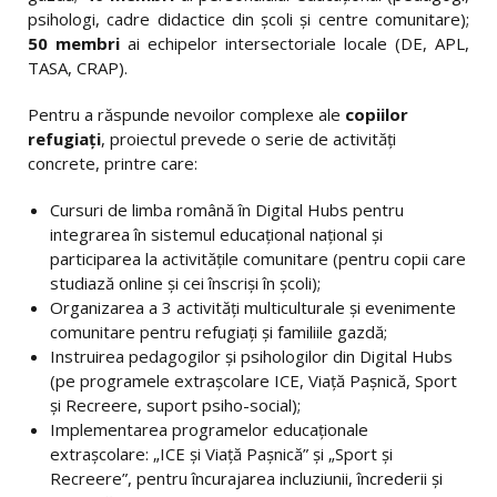
psihologi, cadre didactice din școli și centre comunitare);
50
membri
ai echipelor intersectoriale locale (DE, APL,
TASA, CRAP).
Pentru a răspunde nevoilor complexe ale
copiilor
refugiați
, proiectul prevede o serie de activități
concrete, printre care:
Cursuri de limba română în Digital Hubs pentru
integrarea în sistemul educațional național și
participarea la activitățile comunitare (pentru copii care
studiază online și cei înscriși în școli);
Organizarea a 3 activități multiculturale și evenimente
comunitare pentru refugiați și familiile gazdă;
Instruirea pedagogilor și psihologilor din Digital Hubs
(pe programele extrașcolare ICE, Viață Pașnică, Sport
și Recreere, suport psiho-social);
Implementarea programelor educaționale
extrașcolare: „ICE și Viață Pașnică” și „Sport și
Recreere”, pentru încurajarea incluziunii, încrederii și