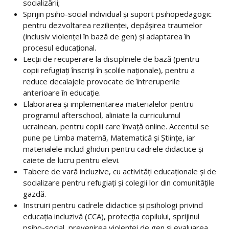
socializării;
Sprijin psiho-social individual și suport psihopedagogic
pentru dezvoltarea rezilienței, depășirea traumelor
(inclusiv violenței în bază de gen) și adaptarea în
procesul educațional.
Lecții de recuperare la disciplinele de bază (pentru
copii refugiați înscriși în școlile naționale), pentru a
reduce decalajele provocate de întreruperile
anterioare în educație.
Elaborarea și implementarea materialelor pentru
programul afterschool, aliniate la curriculumul
ucrainean, pentru copiii care învață online. Accentul se
pune pe Limba maternă, Matematică și Științe, iar
materialele includ ghiduri pentru cadrele didactice și
caiete de lucru pentru elevi.
Tabere de vară incluzive, cu activități educaționale și de
socializare pentru refugiați și colegii lor din comunitățile
gazdă.
Instruiri pentru cadrele didactice și psihologi privind
educația incluzivă (CCA), protecția copilului, sprijinul
psiho-social, prevenirea violenței de gen și evaluarea