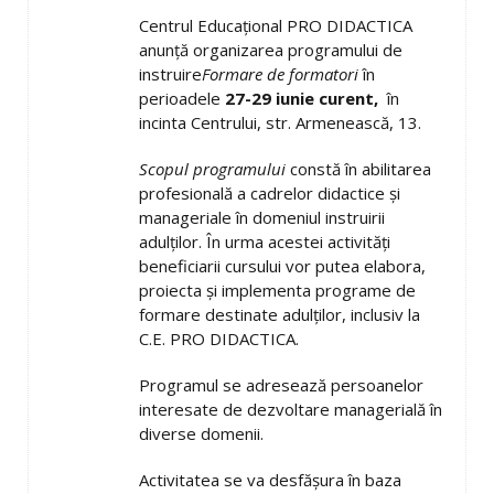
Centrul Educaţional PRO DIDACTICA
anunţă organizarea programului de
instruire
Formare de formatori
în
perioadele
27-29 iunie curent,
în
incinta Centrului, str. Armenească, 13.
Scopul programului
constă în abilitarea
profesională a cadrelor didactice şi
manageriale în domeniul instruirii
adulţilor. În urma acestei activităţi
beneficiarii cursului vor putea elabora,
proiecta şi implementa programe de
formare destinate adulţilor, inclusiv la
C.E. PRO DIDACTICA.
Programul se adresează persoanelor
interesate de dezvoltare managerială în
diverse domenii.
Activitatea se va desfăşura în baza