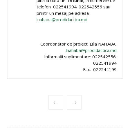
pînă la data de
15 iunie,
la numerele de
telefon 022541994; 022542556 sau
printr-un mesaj pe adresa
lnahaba@prodidactica.md
Coordonator de proiect: Lilia NAHABA,
lnahaba@prodidactica.md
Informaţii suplimentare: 022542556;
022541994
Fax: 022544199
POST
NAVIGATION