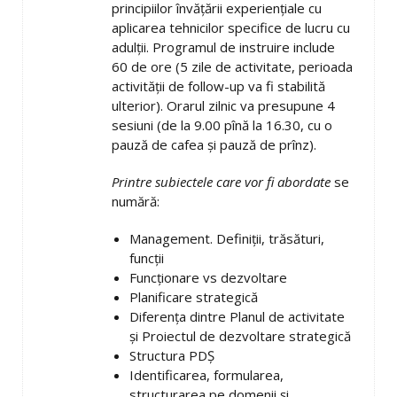
principiilor învăţării experienţiale cu
aplicarea tehnicilor specifice de lucru cu
adulţii. Programul de instruire include
60 de ore (5 zile de activitate, perioada
activităţii de follow-up va fi stabilită
ulterior). Orarul zilnic va presupune 4
sesiuni (de la 9.00 pînă la 16.30, cu o
pauză de cafea şi pauză de prînz).
Printre subiectele care vor fi abordate
se
numără:
Management. Definiţii, trăsături,
funcţii
Funcţionare vs dezvoltare
Planificare strategică
Diferenţa dintre Planul de activitate
şi Proiectul de dezvoltare strategică
Structura PDŞ
Identificarea, formularea,
structurarea pe domenii şi