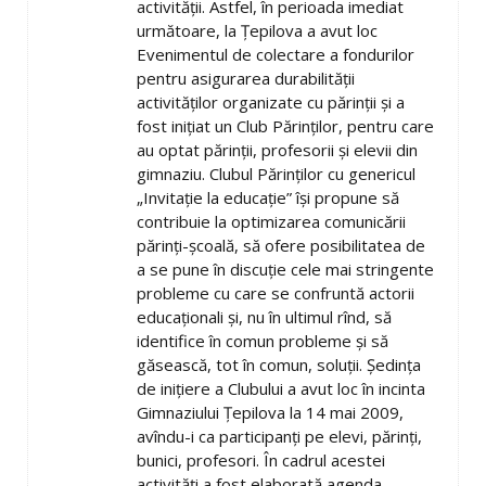
activităţii. Astfel, în perioada imediat
următoare, la Ţepilova a avut loc
Evenimentul de colectare a fondurilor
pentru asigurarea durabilităţii
activităţilor organizate cu părinţii şi a
fost iniţiat un Club Părinţilor, pentru care
au optat părinţii, profesorii şi elevii din
gimnaziu. Clubul Părinţilor cu genericul
„Invitaţie la educaţie” îşi propune să
contribuie la optimizarea comunicării
părinţi-şcoală, să ofere posibilitatea de
a se pune în discuţie cele mai stringente
probleme cu care se confruntă actorii
educaţionali şi, nu în ultimul rînd, să
identifice în comun probleme şi să
găsească, tot în comun, soluţii. Şedinţa
de iniţiere a Clubului a avut loc în incinta
Gimnaziului Ţepilova la 14 mai 2009,
avîndu-i ca participanţi pe elevi, părinţi,
bunici, profesori. În cadrul acestei
activităţi a fost elaborată agenda