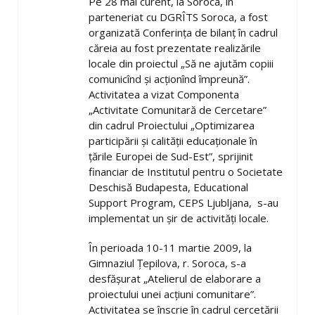
Pe 28 mai curent, la Soroca, în
parteneriat cu DGRÎTS Soroca, a fost
organizată Conferinţa de bilanţ în cadrul
căreia au fost prezentate realizările
locale din proiectul „Să ne ajutăm copiii
comunicînd şi acţionînd împreună”.
Activitatea a vizat Componenta
„Activitate Comunitară de Cercetare”
din cadrul Proiectului „Optimizarea
participării şi calităţii educaţionale în
ţările Europei de Sud-Est”, sprijinit
financiar de Institutul pentru o Societate
Deschisă Budapesta, Educational
Support Program, CEPS Ljubljana, s-au
implementat un şir de activităţi locale.
În perioada 10-11 martie 2009, la
Gimnaziul Ţepilova, r. Soroca, s-a
desfăşurat „Atelierul de elaborare a
proiectului unei acţiuni comunitare”.
Activitatea se înscrie în cadrul cercetării