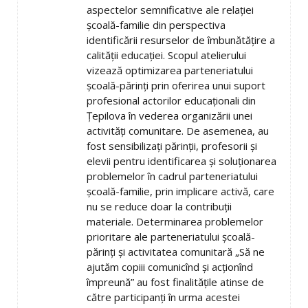
aspectelor semnificative ale relaţiei
şcoală-familie din perspectiva
identificării resurselor de îmbunătăţire a
calităţii educaţiei. Scopul atelierului
vizează optimizarea parteneriatului
şcoală-părinţi prin oferirea unui suport
profesional actorilor educaţionali din
Ţepilova în vederea organizării unei
activităţi comunitare. De asemenea, au
fost sensibilizaţi părinţii, profesorii şi
elevii pentru identificarea şi soluţionarea
problemelor în cadrul parteneriatului
şcoală-familie, prin implicare activă, care
nu se reduce doar la contribuţii
materiale. Determinarea problemelor
prioritare ale parteneriatului şcoală-
părinţi şi activitatea comunitară „Să ne
ajutăm copiii comunicînd şi acţionînd
împreună” au fost finalităţile atinse de
către participanţi în urma acestei