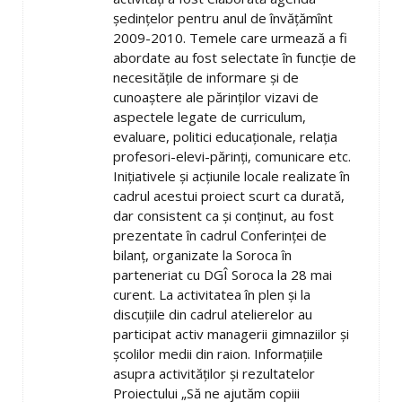
şedinţelor pentru anul de învăţămînt
2009-2010. Temele care urmează a fi
abordate au fost selectate în funcţie de
necesităţile de informare şi de
cunoaştere ale părinţilor vizavi de
aspectele legate de curriculum,
evaluare, politici educaţionale, relaţia
profesori-elevi-părinţi, comunicare etc.
Iniţiativele şi acţiunile locale realizate în
cadrul acestui proiect scurt ca durată,
dar consistent ca şi conţinut, au fost
prezentate în cadrul Conferinţei de
bilanţ, organizate la Soroca în
parteneriat cu DGÎ Soroca la 28 mai
curent. La activitatea în plen şi la
discuţiile din cadrul atelierelor au
participat activ managerii gimnaziilor şi
şcolilor medii din raion. Informaţiile
asupra activităţilor şi rezultatelor
Proiectului „Să ne ajutăm copiii