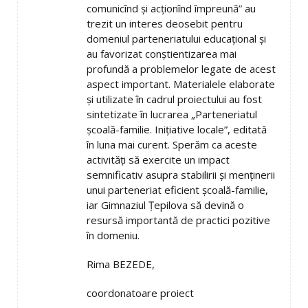
comunicînd şi acţionînd împreună” au
trezit un interes deosebit pentru
domeniul parteneriatului educaţional şi
au favorizat conştientizarea mai
profundă a problemelor legate de acest
aspect important. Materialele elaborate
şi utilizate în cadrul proiectului au fost
sintetizate în lucrarea „Parteneriatul
şcoală-familie. Iniţiative locale”, editată
în luna mai curent. Sperăm ca aceste
activităţi să exercite un impact
semnificativ asupra stabilirii şi menţinerii
unui parteneriat eficient şcoală-familie,
iar Gimnaziul Ţepilova să devină o
resursă importantă de practici pozitive
în domeniu.
Rima BEZEDE,
coordonatoare proiect