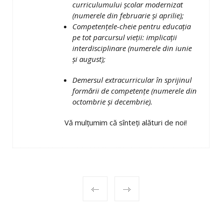
curriculumului şcolar modernizat
(numerele din februarie şi aprilie);
Competenţele-cheie pentru educaţia
pe tot parcursul vieţii: implicaţii
interdisciplinare
(numerele din iunie
şi august);
Demersul extracurricular în sprijinul
formării de competenţe
(numerele din
octombrie şi decembrie).
Vă mulţumim că sînteţi alături de noi!
POST