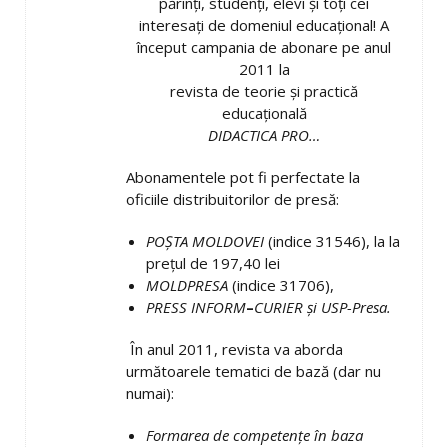
părinţi, studenţi, elevi şi toţi cei
interesaţi de domeniul educaţional! A
început campania de abonare pe anul
2011 la
revista de teorie şi practică
educaţională
DIDACTICA PRO…
Abonamentele pot fi perfectate la
oficiile distribuitorilor de presă:
POŞTA MOLDOVEI
(indice 31546), la la
preţul de 197,40 lei
MOLDPRESA
(indice 31706),
PRESS INFORM
–
CURIER şi USP-Presa.
În anul 2011, revista va aborda
următoarele tematici de bază (dar nu
numai):
Formarea de competen
ţe în baza