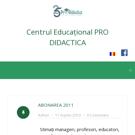
Centrul Educațional PRO
DIDACTICA
Skip
to
content
ABONAREA 2011
Admin
11 martie 2010
0 Comentarii
Stimaţi manageri, profesori, educatori,