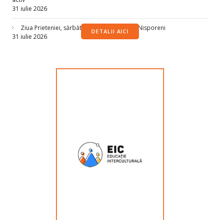
31 iulie 2026
Ziua Prieteniei, sărbătorită la Spațiul Sigur Nisporeni
DETALII AICI
31 iulie 2026