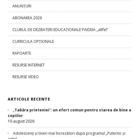
ANUNȚURI
ABONAREA 2026
CLUBUL DE DEZBATERI EDUCAȚIONALE PAIDEIA „altfel”
CURRICULA OPŢIONALE
RAPOARTE
RESURSE INTERNET
RESURSE VIDEO
ARTICOLE RECENTE
„
Tabăra prieteniei
”
: un efort comun pentru starea de bine a
copiilor
10 august 2026
Adolescenți și tineri mai încrezători după programul „Puternic și
activ”