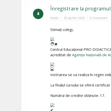
Înregistrare la programu
Vitalie
30 aprilie 2026
0 Comentarii
Stimați colegi,
Centrul Educațional PRO DIDACTIC
acreditat de
Agenţia Naţională de Asi
Instruirea se va realiza în regim onl
La finalul cursului se oferă certifica
Numărul de credite obținute: 17.