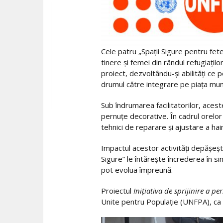
Cele patru „Spații Sigure pentru fet
tinere și femei din rândul refugiațil
proiect, dezvoltându-și abilități ce
drumul către integrare pe piața munc
Sub îndrumarea facilitatorilor, aces
pernuțe decorative. În cadrul orelor 
tehnici de reparare și ajustare a hai
Impactul acestor activități depășeșt
Sigure” le întărește încrederea în sin
pot evolua împreună.
Proiectul
Inițiativa de sprijinire a p
Unite pentru Populație (UNFPA), ca