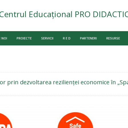
Centrul Educațional PRO DIDACTI
 NOI
PROIECTE
SERVICII
R E D
PARTENERI
RESURSE
lor prin dezvoltarea rezilienței economice în „Spa