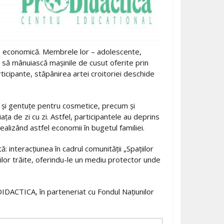
are economică. Membrele lor – adolescente,
ță să mânuiască mașinile de cusut oferite prin
ticipante, stăpânirea artei croitoriei deschide
ri și gentuțe pentru cosmetice, precum și
ța de zi cu zi. Astfel, participantele au deprins
alizând astfel economii în bugetul familiei.
interacțiunea în cadrul comunității „Spațiilor
lor trăite, oferindu-le un mediu protector unde
DACTICA, în parteneriat cu Fondul Națiunilor