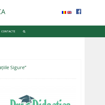
CA
CONTACTE
țiile Sigure”