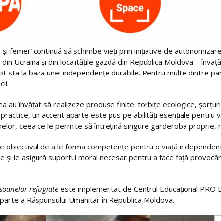
e și femei” continuă să schimbe vieți prin inițiative de autonomiz
or din Ucraina și din localitățile gazdă din Republica Moldova – înva
 pot sta la baza unei independențe durabile. Pentru multe dintre par
ii.
tea au învățat să realizeze produse finite: torbițe ecologice, șorțu
practice, un accent aparte este pus pe abilități esențiale pentru via
nelor, ceea ce le permite să întrețină singure garderoba proprie, re
e obiectivul de a le forma competențe pentru o viață independentă: 
e și le asigură
suportul moral necesar pentru a face față provocări
ersoanelor refugiate
este implementat de Centrul Educațional PRO DI
 parte a Răspunsului Umanitar în Republica Moldova.