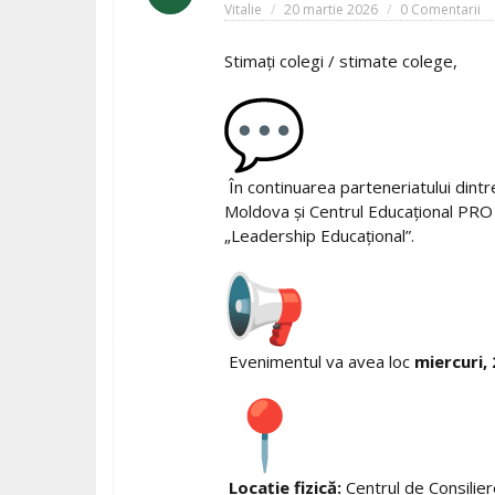
Vitalie
20 martie 2026
0 Comentarii
Stimați colegi / stimate colege,
În continuarea parteneriatului dintre
Moldova și Centrul Educațional PRO D
„Leadership Educațional”.
Evenimentul va avea loc
miercuri, 
Locație fizică:
Centrul de Consilier