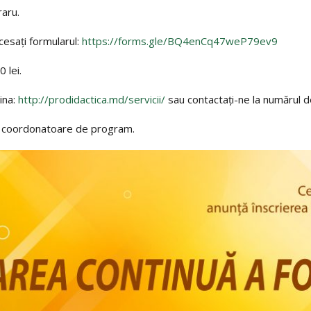
aru.
cesați formularul:
https://forms.gle/BQ4enCq47weP79ev9
 lei.
gina:
http://prodidactica.md/servicii/
sau contactați-ne la numărul d
, coordonatoare de program.