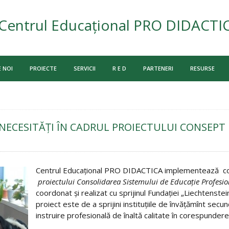
Centrul Educațional PRO DIDACTI
 NOI
PROIECTE
SERVICII
R E D
PARTENERI
RESURSE
 NECESITĂŢI ÎN CADRUL PROIECTULUI CONSEPT
Centrul Educaţional PRO DIDACTICA implementează 
proiectului Consolidarea Sistemului de Educaţie Profes
coordonat şi realizat cu sprijinul Fundaţiei „Liechtenst
proiect este de a sprijini instituţiile de învăţămînt secu
instruire profesională de înaltă calitate în corespunder