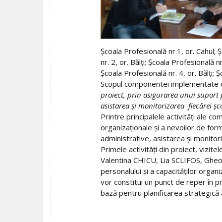
Şcoala Profesională nr.1, or. Cahul; Ş
nr. 2, or. Bălţi; Şcoala Profesională 
Şcoala Profesională nr. 4, or. Bălţi; 
Scopul componentei implementate
proiect, prin asigurarea unui suport 
asistarea şi monitorizarea fiecărei ş
Printre principalele activităţi ale 
organizaţionale şi a nevoilor de form
administrative, asistarea şi monito
Primele activităţi din proiect, vizite
Valentina CHICU, Lia SCLIFOS, Gheo
personalului şi a capacităţilor organ
vor constitui un punct de reper în p
bază pentru planificarea strategică a 