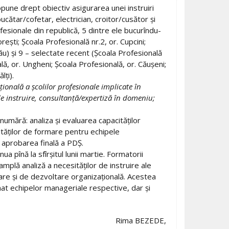
ropune drept obiectiv asigurarea unei instruiri
bucătar/cofetar, electrician, croitor/cusător şi
ofesionale din republică, 5 dintre ele bucurîndu-
oreşti; Şcoala Profesională nr.2, or. Cupcini;
inău) şi 9 – selectate recent (Şcoala Profesională
nală, or. Ungheni; Şcoala Profesională, or. Căuşeni;
lţi).
ională a şcolilor profesionale implicate în
de instruire, consultanţă/expertiză în domeniu;
 numără: analiza şi evaluarea capacităţilor
vităţilor de formare pentru echipele
 aprobarea finală a PDŞ.
a pînă la sfîrşitul lunii martie. Formatorii
lă analiză a necesităţilor de instruire ale
ormare şi de dezvoltare organizaţională. Acestea
nat echipelor manageriale respective, dar şi
Rima BEZEDE,