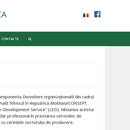
CA
CONTACTE
componenta
Dezvoltare organizaţională
din cadrul
ională Tehnică în Republica Moldova/CONSEPT,
ein Development Service” (LED). Misiunea acestui
ndar profesional în prestarea serviciilor de
e cu cerinţele sectorului de producere.