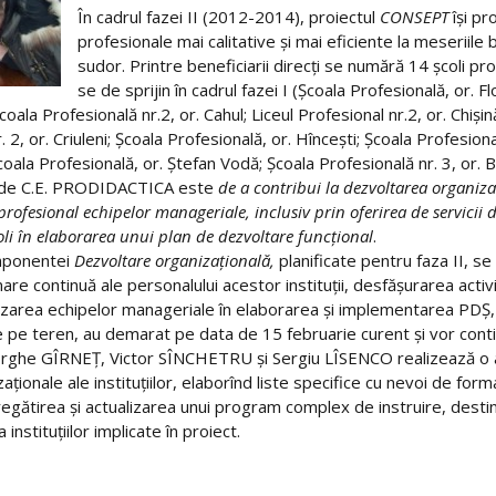
În cadrul fazei II (2012-2014), proiectul
CONSEPT
îşi p
profesionale mai calitative şi mai eficiente la meseriile 
sudor. Printre beneficiarii direcţi se numără 14 şcoli pr
se de sprijin în cadrul fazei I (Şcoala Profesională, or. Fl
coala Profesională nr.2, or. Cahul; Liceul Profesional nr.2, or. Chiş
nr. 2, or. Criuleni; Şcoala Profesională, or. Hînceşti; Şcoala Profesio
Şcoala Profesională, or. Ştefan Vodă; Şcoala Profesională nr. 3, or. Bă
 de C.E. PRODIDACTICA este
de a contribui la dezvoltarea organizaţ
profesional echipelor manageriale, inclusiv prin oferirea de servicii 
coli în elaborarea unui plan de dezvoltare funcţional
.
componentei
Dezvoltare organizaţională,
planificate pentru faza II, se
are continuă ale personalului acestor instituţii, desfăşurarea acti
rizarea echipelor manageriale în elaborarea şi implementarea PDŞ,
le pe teren, au demarat pe data de 15 februarie curent şi vor continu
rghe GÎRNEŢ, Victor SÎNCHETRU şi Sergiu LÎSENCO realizează o amp
izaţionale ale instituţiilor, elaborînd liste specifice cu nevoi de f
regătirea şi actualizarea unui program complex de instruire, desti
instituţiilor implicate în proiect.