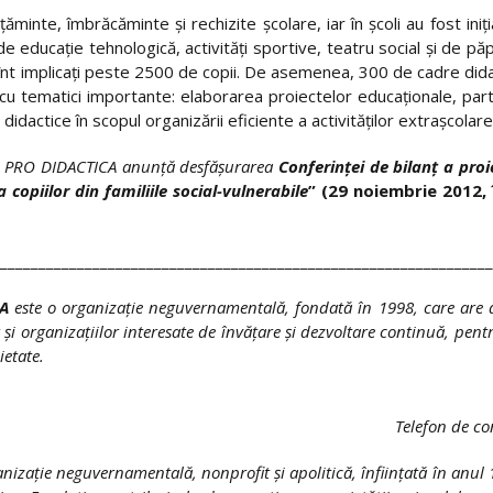
ţăminte, îmbrăcăminte şi rechizite şcolare, iar în şcoli au fost iniţ
ţi de educaţie tehnologică, activităţi sportive, teatru social şi de 
sînt implicaţi peste 2500 de copii. De asemenea, 300 de cadre didac
cu tematici importante: elaborarea proiectelor educaţionale, par
idactice în scopul organizării eficiente a activităţilor extraşcolare
nal PRO DIDACTICA anunţă desfăşurarea
Conferinţei de bilanţ a proi
a copiilor din familiile social-vulnerabile
” (29 noiembrie 2012, î
________________________________________________________________
A
este o organizaţie neguvernamentală, fondată în 1998, care are d
 şi organizaţiilor interesate de învăţare şi dezvoltare continuă, pent
ietate.
Telefon de co
nizaţie neguvernamentală, nonprofit şi apolitică, înfiinţată în anu