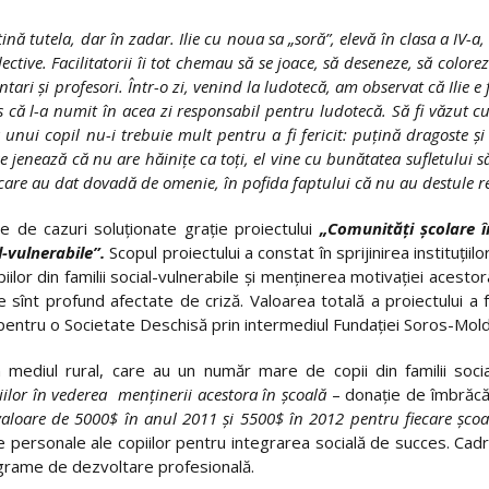
ă tutela, dar în zadar. Ilie cu noua sa „soră”, elevă în clasa a IV-a, 
ective. Facilitatorii îi tot chemau să se joace, să deseneze, să colore
ntari şi profesori. Într-o zi, venind la ludotecă, am observat că Ilie e 
s că l-a numit în acea zi responsabil pentru ludotecă. Să fi văzut cu 
 unui copil nu-i trebuie mult pentru a fi fericit: puţină dragoste şi
 se jenează că nu are hăiniţe ca toţi, el vine cu bunătatea sufletului
it, care au dat dovadă de omenie, în pofida faptului că nu au destule r
e de cazuri soluţionate graţie proiectului
„Comunităţi şcolare î
l-vulnerabile”.
Scopul proiectului a constat în sprijinirea instituţii
piilor din familii social-vulnerabile şi menţinerea motivaţiei acest
rte sînt profund afectate de criză. Valoarea totală a proiectului
pentru o Societate Deschisă prin intermediul Fundaţiei Soros-Mol
 mediul rural, care au un număr mare de copii din familii soci
iilor în vederea menţinerii acestora în şcoală
– donaţie de îmbrăcăm
aloare de 5000$ în anul 2011 şi 5500$ în 2012 pentru fiecare şcoală, 
le personale ale copiilor pentru integrarea socială de succes. Cadrel
rograme de dezvoltare profesională.