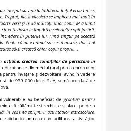
au început să vină la ludotecă. Iniţial erau timizi,
ze. Treptat, Ilie şi Nicoleta se implicau mai mult în
foarte vesel şi le dă indicaţii unor copii. M-a uimit
cît entuziasm le împărţea celorlalţi copii jucării,
 încredere în puterile lui. Fiind singur pe această
 său. Poate că nu e numai succesul nostru, dar şi al
esurse să-şi crească chiar copiii proprii…„
n acţiune: crearea condiţiilor de persistare în
lor educaţionale din mediul rural prin crearea unor
ora pentru învăţare şi dezvoltare, avînd în vedere
 a fost de 959 000 dolari SUA, sumă acordată de
dova.
al-vulnerabile au beneficiat de
granturi pentru
inte, încălţăminte şi rechizite şcolare, pe de o
în vederea sprijinirii activităţilor extraşcolare,
e didactice antrenate în facilitarea activităţilor