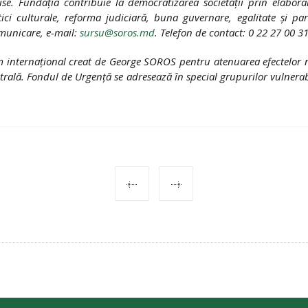
chise. Fundaţia contribuie la democratizarea societăţii prin elab
ci culturale, reforma judiciară, buna guvernare, egalitate şi par
municare, e-mail:
sursu@soros.md
. Telefon de contact: 0 22 27 00 31
 internaţional creat de George SOROS pentru atenuarea efectelor n
entrală. Fondul de Urgenţă se adresează în special grupurilor vulnera