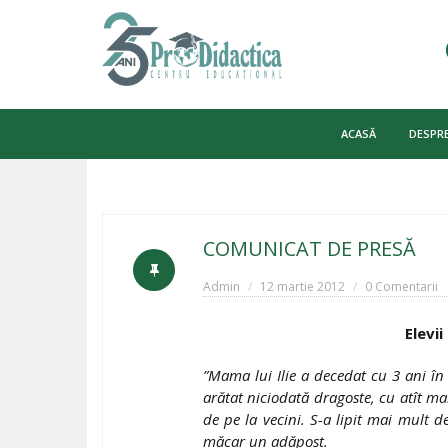
Skip
to
ACASĂ
DESPRE
content
COMUNICAT DE PRESĂ
Admin
12 martie 2012
0 Comentarii
Elevi
”Mama lui Ilie a decedat cu 3 ani în
arătat niciodată dragoste, cu atît mai
de pe la vecini. S-a lipit mai mult de
măcar un adăpost.