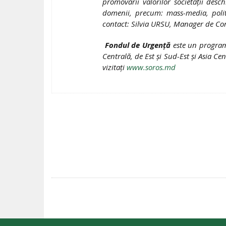
promovării valorilor societăţii des
domenii, precum: mass-media, politi
contact: Silvia URSU, Manager de Co
Fondul de Urgenţă
este un program
Centrală, de Est şi Sud-Est şi Asia C
vizitaţi
www.soros.md
POST
NAVIGATION