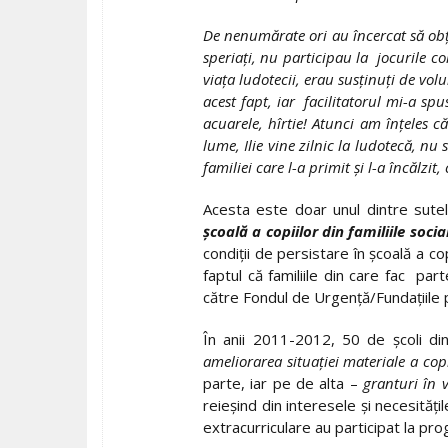
De nenumărate ori au încercat să obţin
speriaţi, nu participau la jocurile col
viaţa ludotecii, erau susţinuţi de volu
acest fapt, iar facilitatorul mi-a spu
acuarele, hîrtie! Atunci am înţeles că
lume, Ilie vine zilnic la ludotecă, nu
familiei care l-a primit şi l-a încălz
Acesta este doar unul dintre sutel
şcoală a copiilor din familiile socia
condiţii de persistare în şcoală a co
faptul că familiile din care fac pa
către Fondul de Urgenţă/Fundaţiile 
În anii 2011-2012, 50 de şcoli din
ameliorarea situaţiei materiale a cop
parte, iar pe de alta –
granturi în v
reieşind din interesele şi necesităţi
extracurriculare au participat la p