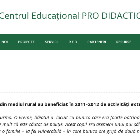
Centrul Educațional PRO DIDACTI
 NOI
PROIECTE
SERVICII
R E D
PARTENERI
RESURSE
i din mediul rural au beneficiat în 2011-2012 de activităţi ex
 urmă. O vreme, băiatul a locuit cu bunica care era foarte bătrînă
 mult că este căutat de poliţie. Acest copil era asemeni unui pui sălb
 o familie – la fel vulnerabilă – în care bunica are grijă de două nep