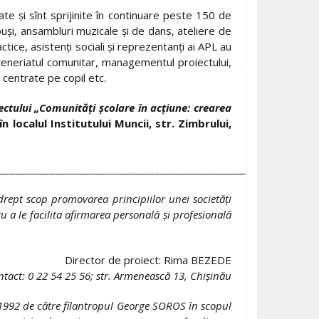
iate şi sînt sprijinite în continuare peste 150 de
păpuşi, ansambluri muzicale şi de dans, ateliere de
tice, asistenţi sociali şi reprezentanţi ai APL au
teneriatul comunitar, managementul proiectului,
 centrate pe copil etc.
ectului „Comunităţi şcolare în acţiune: crearea
n localul Institutului Muncii, str. Zimbrului,
_______________________________________________________
rept scop promovarea principiilor unei societăţi
ru a le facilita afirmarea personală şi profesională
Director de proiect: Rima BEZEDE
ntact:
0 22 54 25 56; str. Armenească 13, Chişinău
l 1992 de către filantropul George SOROS în scopul