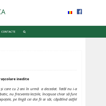
CA
CONTACTE
traşcolare inedite
 şi care cu 2 ani în urmă a decedat. Tatăl nu i-a
atic, nu frecventa lecţiile, începuse chiar să fure
oţele, pe lîngă cei doi fii ai săi, căpătînd astfel