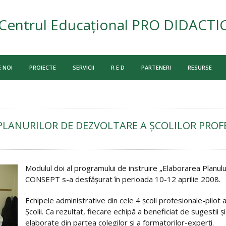
Centrul Educațional PRO DIDACTI
 NOI
PROIECTE
SERVICII
R E D
PARTENERI
RESURSE
LANURILOR DE DEZVOLTARE A ŞCOLILOR PROF
Modulul doi al programului de instruire „Elaborarea Planului
CONSEPT s-a desfăşurat în perioada 10-12 aprilie 2008.
Echipele administrative din cele 4 şcoli profesionale-pilot
Şcolii. Ca rezultat, fiecare echipă a beneficiat de sugestii
elaborate din partea colegilor şi a formatorilor-experţi.