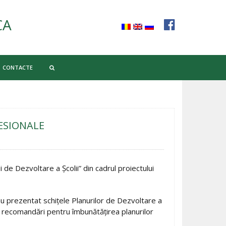
CA
CONTACTE
ESIONALE
 de Dezvoltare a Şcolii” din cadrul proiectului
 au prezentat schiţele Planurilor de Dezvoltare a
 şi recomandări pentru îmbunătăţirea planurilor