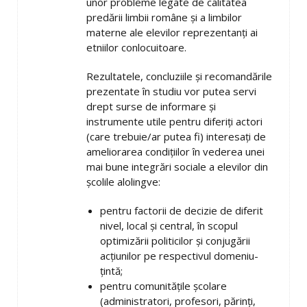
unor probleme legate de calitatea
predării limbii române şi a limbilor
materne ale elevilor reprezentanţi ai
etniilor conlocuitoare.
Rezultatele, concluziile şi recomandările
prezentate în studiu vor putea servi
drept surse de informare şi
instrumente utile pentru diferiţi actori
(care trebuie/ar putea fi) interesaţi de
ameliorarea condiţiilor în vederea unei
mai bune integrări sociale a elevilor din
şcolile alolingve:
pentru factorii de decizie de diferit
nivel, local şi central, în scopul
optimizării politicilor şi conjugării
acţiunilor pe respectivul domeniu-
ţintă;
pentru comunităţile şcolare
(administratori, profesori, părinţi,