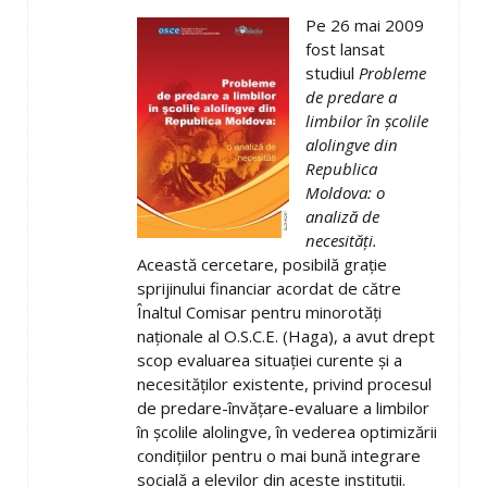
Pe 26 mai 2009
fost lansat
studiul
Probleme
de predare a
limbilor în şcolile
alolingve din
Republica
Moldova: o
analiză de
necesităţi.
Această cercetare, posibilă graţie
sprijinului financiar acordat de către
Înaltul Comisar pentru minorotăţi
naţionale al O.S.C.E. (Haga), a avut drept
scop evaluarea situaţiei curente şi a
necesităţilor existente, privind procesul
de predare-învăţare-evaluare a limbilor
în şcolile alolingve, în vederea optimizării
condiţiilor pentru o mai bună integrare
socială a elevilor din aceste instituţii.