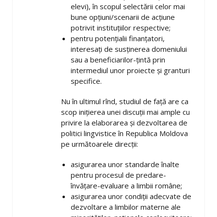
elevi), în scopul selectării celor mai
bune opţiuni/scenarii de acţiune
potrivit instituţiilor respective;
pentru potenţialii finanţatori,
interesaţi de susţinerea domeniului
sau a beneficiarilor-ţintă prin
intermediul unor proiecte şi granturi
specifice.
Nu în ultimul rînd, studiul de faţă are ca
scop iniţierea unei discuţii mai ample cu
privire la elaborarea şi dezvoltarea de
politici lingvistice în Republica Moldova
pe următoarele direcţii:
asigurarea unor standarde înalte
pentru procesul de predare-
învăţare-evaluare a limbii române;
asigurarea unor condiţii adecvate de
dezvoltare a limbilor materne ale