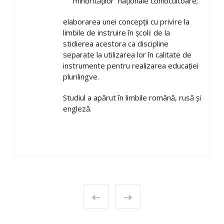
minorităţilor naţionale conlocuitoare;
elaborarea unei concepţii cu privire la
limbile de instruire în şcoli: de la
stidierea acestora ca discipline
separate la utilizarea lor în calitate de
instrumente pentru realizarea educaţiei
plurilingve.
Studiul a apărut în limbile română, rusă şi
engleză.
POST