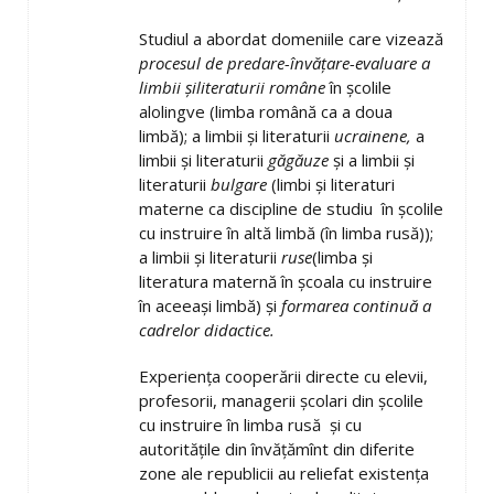
Studiul a abordat domeniile care vizează
procesul de predare-învăţare-evaluare
a
limbii şi
literaturii române
în şcolile
alolingve (limba română ca a doua
limbă); a limbii şi literaturii
ucrainene,
a
limbii şi literaturii
găgăuze
şi a limbii şi
literaturii
bulgare
(limbi şi literaturi
materne ca discipline de studiu în şcolile
cu instruire în altă limbă (în limba rusă));
a limbii şi literaturii
ruse
(limba şi
literatura maternă în şcoala cu instruire
în aceeaşi limbă) şi
formarea continuă a
cadrelor didactice.
Experienţa cooperării directe cu elevii,
profesorii, managerii şcolari din şcolile
cu instruire în limba rusă şi cu
autorităţile din învăţămînt din diferite
zone ale republicii au reliefat existenţa