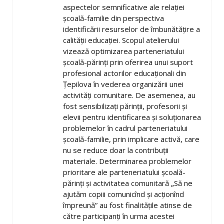
aspectelor semnificative ale relaţiei
şcoală-familie din perspectiva
identificării resurselor de îmbunătăţire a
calităţii educaţiei. Scopul atelierului
vizează optimizarea parteneriatului
şcoală-părinţi prin oferirea unui suport
profesional actorilor educaţionali din
Ţepilova în vederea organizării unei
activităţi comunitare. De asemenea, au
fost sensibilizaţi părinţii, profesorii şi
elevii pentru identificarea şi soluţionarea
problemelor în cadrul parteneriatului
şcoală-familie, prin implicare activă, care
nu se reduce doar la contribuţii
materiale. Determinarea problemelor
prioritare ale parteneriatului şcoală-
părinţi şi activitatea comunitară „Să ne
ajutăm copiii comunicînd şi acţionînd
împreună” au fost finalităţile atinse de
către participanţi în urma acestei