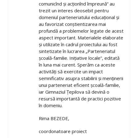
comunicînd şi acţionînd împreună” au
trezit un interes deosebit pentru
domeniul parteneriatului educaţional şi
au favorizat conştientizarea mai
profundă a problemelor legate de acest
aspect important. Materialele elaborate
şi utilizate în cadrul proiectului au fost
sintetizate în lucrarea „Parteneriatul
şcoală-familie. Iniţiative locale”, editată
în luna mai curent. Sperăm ca aceste
activităţi să exercite un impact
semnificativ asupra stabilirii şi menţinerii
unui parteneriat eficient şcoală-familie,
iar Gimnaziul Ţepilova să devină o
resursă importantă de practici pozitive
în domeniu.
Rima BEZEDE,
coordonatoare proiect