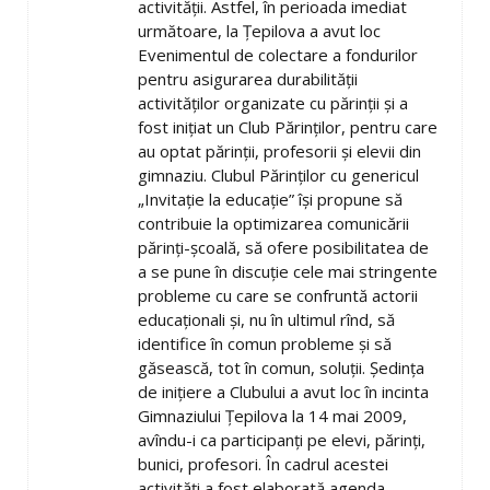
activităţii. Astfel, în perioada imediat
următoare, la Ţepilova a avut loc
Evenimentul de colectare a fondurilor
pentru asigurarea durabilităţii
activităţilor organizate cu părinţii şi a
fost iniţiat un Club Părinţilor, pentru care
au optat părinţii, profesorii şi elevii din
gimnaziu. Clubul Părinţilor cu genericul
„Invitaţie la educaţie” îşi propune să
contribuie la optimizarea comunicării
părinţi-şcoală, să ofere posibilitatea de
a se pune în discuţie cele mai stringente
probleme cu care se confruntă actorii
educaţionali şi, nu în ultimul rînd, să
identifice în comun probleme şi să
găsească, tot în comun, soluţii. Şedinţa
de iniţiere a Clubului a avut loc în incinta
Gimnaziului Ţepilova la 14 mai 2009,
avîndu-i ca participanţi pe elevi, părinţi,
bunici, profesori. În cadrul acestei
activităţi a fost elaborată agenda