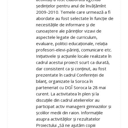
şedinţelor pentru anul de învăţămînt
2009-2010. Temele care urmează a fi
abordate au fost selectate în funcţie de
necesităţile de informare şi de
cunoaştere ale părinţilor vizavi de
aspectele legate de curriculum,
evaluare, politici educaţionale, relaţia
profesori-elevi-părinţi, comunicare etc.
Iniţiativele şi acţiunile locale realizate în
cadrul acestui proiect scurt ca durată,
dar consistent ca şi conţinut, au fost
prezentate în cadrul Conferinţei de
bilanţ, organizate la Soroca în
parteneriat cu DGÎ Soroca la 28 mai
curent. La activitatea în plen şi la
discuţiile din cadrul atelierelor au
participat activ managerii gimnaziilor şi
şcolilor medii din raion. Informaţiile
asupra activităţilor şi rezultatelor
Proiectului „Să ne ajutăm copiii