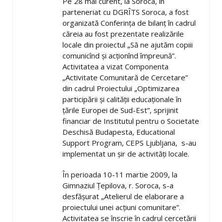
Pe 28 mai curent, la Soroca, în
parteneriat cu DGRÎTS Soroca, a fost
organizată Conferinţa de bilanţ în cadrul
căreia au fost prezentate realizările
locale din proiectul „Să ne ajutăm copiii
comunicînd şi acţionînd împreună”.
Activitatea a vizat Componenta
„Activitate Comunitară de Cercetare”
din cadrul Proiectului „Optimizarea
participării şi calităţii educaţionale în
ţările Europei de Sud-Est”, sprijinit
financiar de Institutul pentru o Societate
Deschisă Budapesta, Educational
Support Program, CEPS Ljubljana, s-au
implementat un şir de activităţi locale.
În perioada 10-11 martie 2009, la
Gimnaziul Ţepilova, r. Soroca, s-a
desfăşurat „Atelierul de elaborare a
proiectului unei acţiuni comunitare”.
Activitatea se înscrie în cadrul cercetării