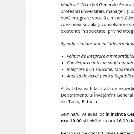
Moldovei,
Direcţiei Generale Educaţie
profesori universitari, manageri şi p
bună integrare socială a minorităţilo
coeziunea socială şi consolidarea soc
existente în societate, privind integ
Agenda seminarului include următoar
Politici de integrare a minorităţilo
Convieţuirea într-un spaţiu multicult
Integrare prin educaţie. Modele de 
Analiza de nevoi pentru Republic
Activitatea va fi facilitată de experţ
Departmentului Învăţămînt General al 
din Tartu, Estonia.
Seminarul va avea loc
în incinta C
ora 10.00
şi finisînd cu ora 16.00 
Persoana de contact: Silvia Barbaro