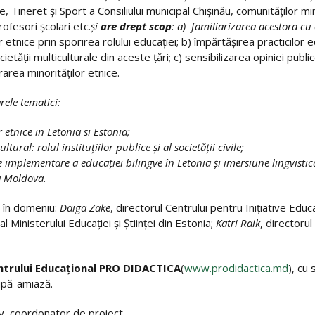
, Tineret şi Sport a Consiliului municipal Chişinău, comunităţilor m
rofesori şcolari etc.
şi
are drept scop
: a) familiarizarea acestora cu
r etnice prin sporirea rolului educaţiei; b) împărtăşirea practicilor 
ietăţii multiculturale din aceste ţări; c) sensibilizarea opiniei pu
rarea minorităţilor etnice.
ele tematici:
r etnice in Letonia si Estonia;
ural: rolul instituţiilor publice şi al societăţii civile;
implementare a educaţiei bilingve în Letonia şi imersiune lingvistică î
a Moldova.
ii în domeniu:
Daiga Zake
, directorul Centrului pentru Iniţiative Educ
Ministerului Educaţiei şi Ştiinţei din Estonia;
Katri Raik
, directoru
entrului Educaţional PRO DIDACTICA
(
www.prodidactica.md
), cu
după-amiază.
v, coordonator de proiect