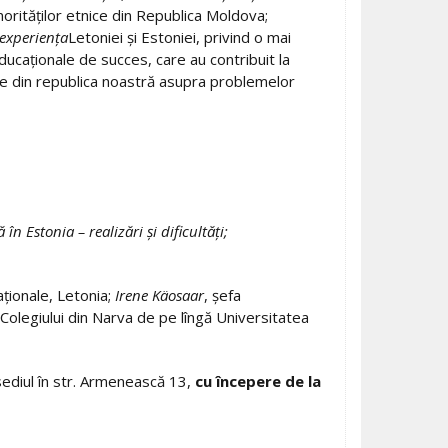
inorităţilor etnice din Republica Moldova;
 experienţa
Letoniei şi Estoniei, privind o mai
educaţionale de succes, care au contribuit la
blice din republica noastră asupra problemelor
n Estonia – realizări şi dificultăţi;
aţionale, Letonia;
Irene Käosaar
, şefa
l Colegiului din Narva de pe lîngă Universitatea
 sediul în str. Armenească 13,
cu începere de la