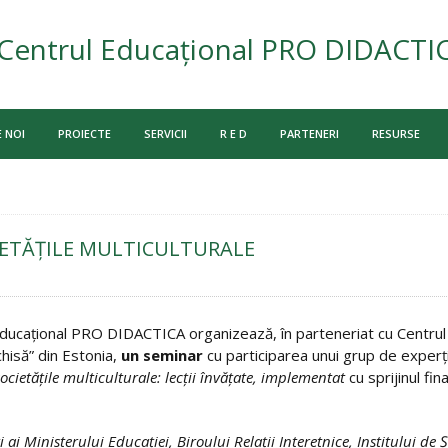
Centrul Educațional PRO DIDACTI
 NOI
PROIECTE
SERVICII
R E D
PARTENERI
RESURSE
IETĂŢILE MULTICULTURALE
ducaţional PRO DIDACTICA organizează, în parteneriat cu Centrul p
hisă” din Estonia,
un seminar
cu participarea unui grup de experţi
ocietăţile multiculturale: lecţii învăţate,
implementat
cu sprijinul fi
ai Ministerului Educaţiei, Biroului Relaţii Interetnice, Institului de 