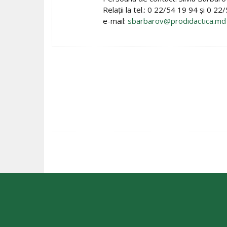
Relaţii la tel.: 0 22/54 19 94 şi 0 2
e-mail:
sbarbarov@prodidactica.md
POST
NAVIGATION