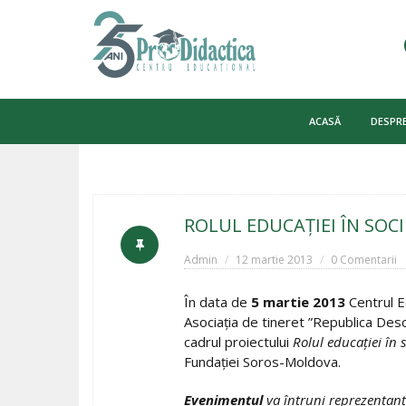
Skip
to
ACASĂ
DESPRE
content
ROLUL EDUCAŢIEI ÎN SOC
Admin
12 martie 2013
0 Comentarii
În data de
5 martie 2013
Centrul E
Asociaţia de tineret ”Republica Desc
cadrul proiectului
Rolul educaţiei în s
Fundaţiei Soros-Moldova.
Evenimentul
va întruni reprezentanţi 