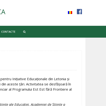
CA
CONTACTE
entru Iniţiative Educaţionale din Letonia şi
 din aceste ţări. Activitatea se desfăşoară în
nanciar al Programului Est Est fără Frontiere al
Ştiinţe ale Educaţiei, Academiei de Ştiinţe a