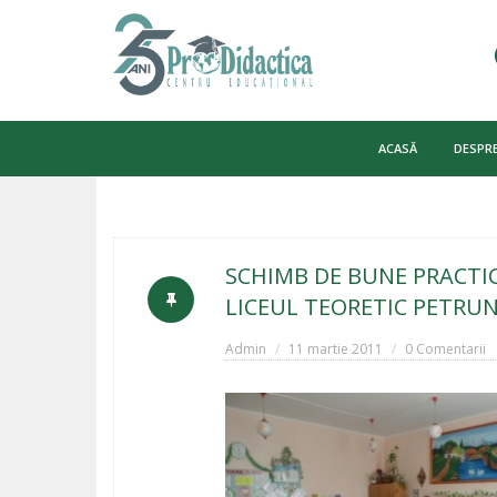
Skip
to
ACASĂ
DESPRE
content
SCHIMB DE BUNE PRACTIC
LICEUL TEORETIC PETRU
Admin
11 martie 2011
0 Comentarii