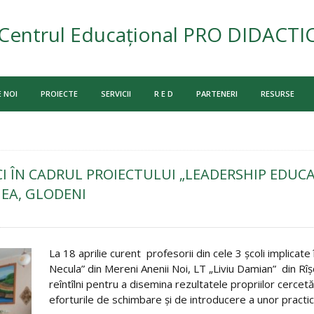
Centrul Educațional PRO DIDACTI
 NOI
PROIECTE
SERVICII
R E D
PARTENERI
RESURSE
I ÎN CADRUL PROIECTULUI „LEADERSHIP EDUC
NEA, GLODENI
La 18 aprilie curent profesorii din cele 3 şcoli implicate
Necula” din Mereni Anenii Noi, LT „Liviu Damian” din Rîş
reîntîlni pentru a disemina rezultatele propriilor cercet
eforturile de schimbare şi de introducere a unor practici