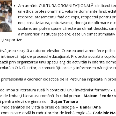
Am urmărit CULTURA ORGANIZAŢIONALĂ din liceul teore
un ethos profesional înalt, valorile dominante fiind: ec
reciproc, ataşamentul faţă de copii, respectul pentru pr
nou, creativitatea, entuziasmul, dorinţa de afirmare etc.
şcolare, am putea spune că este un climat deschis, cara
a membrilor instituţiei şcolare; este un climat stimulativ 
 şi suportive.
văţarea reuşită a tuturor elevilor. Crearea unei atmosfere psiho-soc
 intrinsecă faţă de procesul educaţional. Protecţia socială a copiilo
ză prin organizarea unui spaţiu larg de activităţi în diferite dome
colară a O.N.G.-urilor, a comunităţii locale şi informarea părinţilor r
rofesională a cadrelor didactice de la Petrunea implicate în proie
r de limba şi literatura rusă în contextul unui învăţămînt formativ –
L
r de limba şi literatura română în ciclul primar
–Maican Feodora
 pentru elevii de gimnaziu –
Guşan Tamara
ui mod sănătos de viaţă la orele de biologie –
Banari Ana
de comunicare orală în cadrul orelor de limbă engleză
– Cadelnic Na