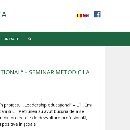
CA
CONTACTE
AŢIONAL” – SEMINAR METODIC LA
 în proiectul „Leadership educaţional” – LT „Emil
cani şi LT Petrunea au avut bucuria de a se
ări din proiectele de dezvoltare profesională,
 pozitive în şcoală.