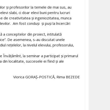
vilor şi profesorilor la temele de mai sus, au
elevi slabi, ci doar elevi buni pentru lucruri
 de creativitatea şi ingeniozitatea, munca
elevilor. Am fost conduşi şi puşi la încercări
a conceptelor din proiect, intitulată
tice”. De asemenea, s-au discutat unele
 reţelelor, la nivelul elevului, profesorului,
e Învăţămînt, la seminar a participat şi primarul
din localitate, succesele ei fiind şi ale
Viorica GORAŞ-POSTICĂ, Rima BEZEDE