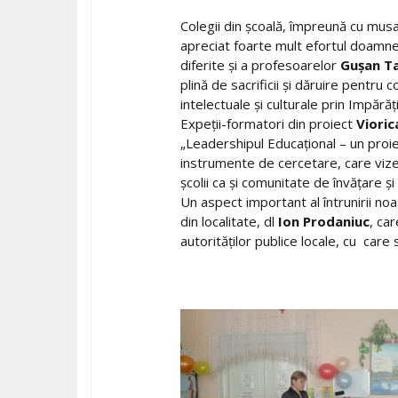
Colegii din şcoală, împreună cu musafi
apreciat foarte mult efortul doamn
diferite şi a profesoarelor
Guşan T
plină de sacrificii şi dăruire pentru c
intelectuale şi culturale prin Impără
Expeţii-formatori din proiect
Vioric
„Leadershipul Educaţional – un proi
instrumente de cercetare, care vizeaz
şcolii ca şi comunitate de învăţare ş
Un aspect important al întrunirii noa
din localitate, dl
Ion Prodaniuc
, ca
autorităţilor publice locale, cu car