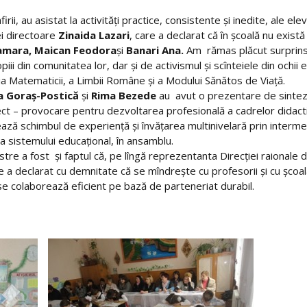
rii, au asistat la activităţi practice, consistente şi inedite, ale ele
ei directoare
Zinaida Lazari
, care a declarat că în şcoală nu există 
amara, Maican Feodora
şi
Banari Ana.
Am rămas plăcut surprinse
opiii din comunitatea lor, dar şi de activismul şi scînteiele din ochii 
ţia Matematicii, a Limbii Române şi a Modului Sănătos de Viaţă.
a Goraş-Postică
şi
Rima Bezede
au avut o prezentare de sinteză 
ect – provocare pentru dezvoltarea profesională a cadrelor didac
ă schimbul de experienţă şi învăţarea multinivelară prin intermediul
i a sistemului educaţional, în ansamblu.
stre a fost şi faptul că, pe lîngă reprezentanta Direcţiei raionale d
re a declarat cu demnitate că se mîndreşte cu profesorii şi cu şcoala 
e se colaborează eficient pe bază de parteneriat durabil.