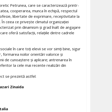
tic Petrunea, care se caracterizează printr-
hitatea, cooperarea, munca în echipă, respectul
ofesie, libertate de exprimare, receptivitate la
 În ceea ce priveşte climatul organizaţiei
cterizat prin dinamism şi grad înalt de angajare
care oferă satisfacţii, relaţiile dintre cadrele
iale în care toţi elevii se vor simţi bine, sigur
r, formarea noilor orientări valorice şi
nii de cunoaştere şi aplicare; antrenarea în
eferitor la cele mai recente realizări din
ct se prezintă astfel:
azari Zinaida
talia