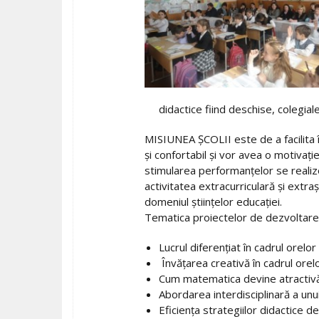
didactice fiind deschise, colegiale
MISIUNEA ŞCOLII este de a facilita în
şi confortabil şi vor avea o motivaţie
stimularea performanţelor se realizea
activitatea extracurriculară şi extraş
domeniul ştiinţelor educaţiei.
Tematica proiectelor de dezvoltare p
Lucrul diferenţiat în cadrul orelo
Învăţarea creativă în cadrul orelo
Cum matematica devine atractivă
Abordarea interdisciplinară a un
Eficienţa strategiilor didactice 