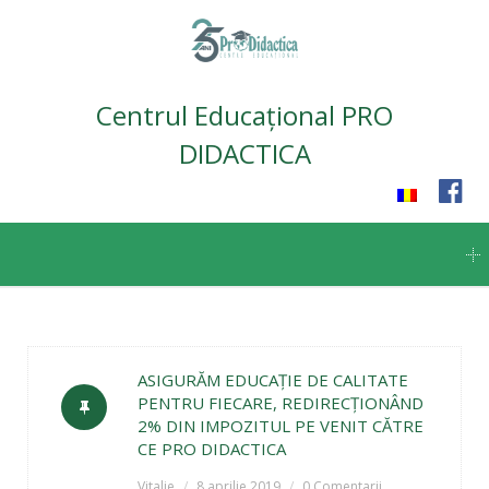
Centrul Educațional PRO
DIDACTICA
Skip
to
content
ASIGURĂM EDUCAŢIE DE CALITATE
PENTRU FIECARE, REDIRECŢIONÂND
2% DIN IMPOZITUL PE VENIT CĂTRE
CE PRO DIDACTICA
Vitalie
8 aprilie 2019
0 Comentarii