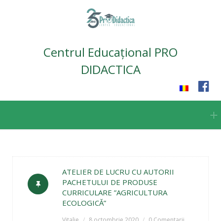
Centrul Educațional PRO
DIDACTICA
Skip
to
content
ATELIER DE LUCRU CU AUTORII
PACHETULUI DE PRODUSE
CURRICULARE ”AGRICULTURA
ECOLOGICĂ”
Vitalie
8 octombrie 2020
0 Comentarii