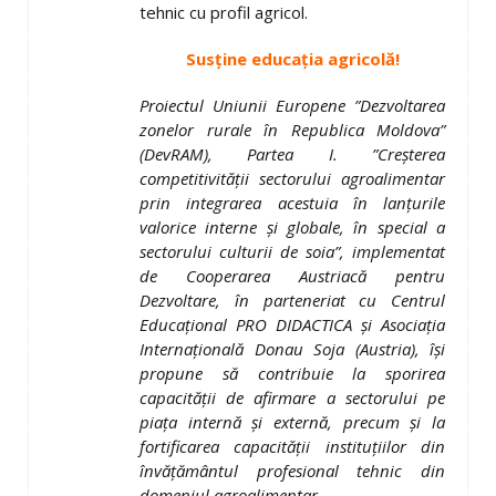
tehnic cu profil agricol.
Susține educația agricolă!
Proiectul Uniunii Europene ”Dezvoltarea
zonelor rurale în Republica Moldova”
(DevRAM), Partea I. ”Creşterea
competitivităţii sectorului agroalimentar
prin integrarea acestuia în lanţurile
valorice interne şi globale, în special a
sectorului culturii de soia”, implementat
de Cooperarea Austriacă pentru
Dezvoltare, în parteneriat cu Centrul
Educaţional PRO DIDACTICA şi Asociaţia
Internaţională Donau Soja (Austria), îşi
propune să contribuie la sporirea
capacităţii de afirmare a sectorului pe
piaţa internă şi externă, precum şi la
fortificarea capacităţii instituţiilor din
învăţământul profesional tehnic din
domeniul agroalimentar.