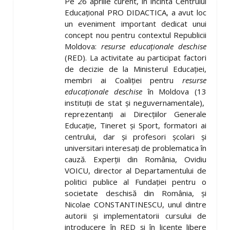
Pe 26 aprilie curent, în incinta Centrului
Educaţional PRO DIDACTICA, a avut loc
un eveniment important dedicat unui
concept nou pentru contextul Republicii
Moldova:
resurse educaţionale deschise
(RED). La activitate au participat factori
de decizie de la Ministerul Educaţiei,
membri ai Coaliţiei pentru
resurse
educaţionale deschise
în Moldova (13
instituţii de stat şi neguvernamentale),
reprezentanţi ai Direcţiilor Generale
Educaţie, Tineret şi Sport, formatori ai
centrului, dar şi profesori şcolari şi
universitari interesaţi de problematica în
cauză. Experţii din România, Ovidiu
VOICU, director al Departamentului de
politici publice al Fundaţiei pentru o
societate deschisă din România, şi
Nicolae CONSTANTINESCU, unul dintre
autorii şi implementatorii cursului de
introducere în RED şi în licenţe libere