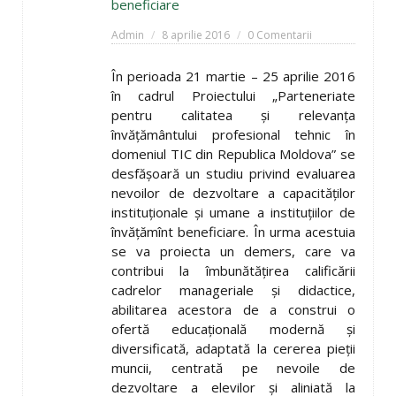
beneficiare
Admin
8 aprilie 2016
0 Comentarii
În perioada 21 martie – 25 aprilie 2016
în cadrul Proiectului „Parteneriate
pentru calitatea şi relevanţa
învăţământului profesional tehnic în
domeniul TIC din Republica Moldova” se
desfăşoară un studiu privind evaluarea
nevoilor de dezvoltare a capacităţilor
instituţionale şi umane a instituţiilor de
învăţămînt beneficiare. În urma acestuia
se va proiecta un demers, care va
contribui la îmbunătăţirea calificării
cadrelor manageriale şi didactice,
abilitarea acestora de a construi o
ofertă educaţională modernă şi
diversificată, adaptată la cererea pieţii
muncii, centrată pe nevoile de
dezvoltare a elevilor şi aliniată la