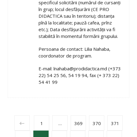
specificul solicitării (numărul de cursanţi
în grup; locul desfăşurării (CE PRO
DIDACTICA sau în teritoriu); distanţa
pînă la localitate; pauză cafea, prînz
etc.); Data desfăşurării activităţii va fi
stabilită în momentul formării grupului.
Persoana de contact: Lilia Nahaba,
coordonator de program.
E-mail: lnahaba@prodidactica.md (+373
22) 54 25 56, 54 19 94, fax (+ 373 22)
54 41 99
POSTS
1
…
369
370
371