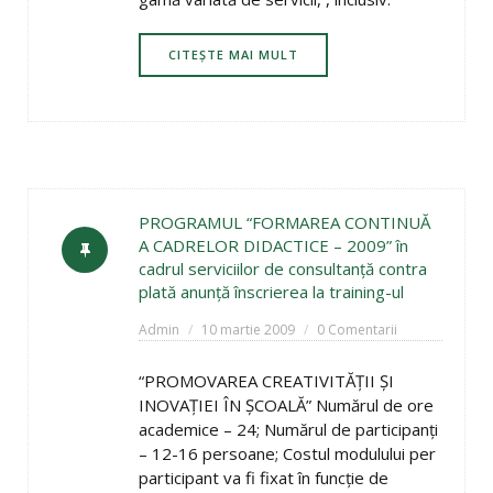
CITEȘTE MAI MULT
PROGRAMUL “FORMAREA CONTINUĂ
A CADRELOR DIDACTICE – 2009” în
cadrul serviciilor de consultanţă contra
plată anunţă înscrierea la training-ul
Admin
10 martie 2009
0 Comentarii
“PROMOVAREA CREATIVITĂŢII ŞI
INOVAŢIEI ÎN ŞCOALĂ” Numărul de ore
academice – 24; Numărul de participanţi
– 12-16 persoane; Costul modulului per
participant va fi fixat în funcţie de