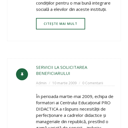
condiţiilor pentru o mai bună integrare
socială a elevilor din aceste instituţii.
CITEȘTE MAI MULT
SERVICII LA SOLICITAREA
BENEFICIARULUI
Admin
10 martie 2009
0 Comentarii
În perioada martie-mai 2009, echipa de
formatori ai Centrului Educaţional PRO
DIDACTICA a răspuns necesităţii de
perfecţionare a cadrelor didactice şi
manageriale din republică, prestînd o
gamă variată de servicii, , inclusiv: