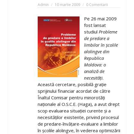
Admin
10 martie 2009
0 Comentarii
Pe 26 mai 2009
fost lansat
studiul
Probleme
de predare a
limbilor în şcolile
alolingve din
Republica
Moldova: o
analiză de
necesităţi.
Această cercetare, posibilă graţie
sprijinului financiar acordat de către
Înaltul Comisar pentru minorotăţi
naţionale al O.S.C.E. (Haga), a avut drept
scop evaluarea situaţiei curente şi a
necesităţilor existente, privind procesul
de predare-învăţare-evaluare a limbilor
în şcolile alolingve, în vederea optimizării