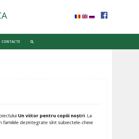
CA
CONTACTE
oiectului
Un viitor pentru copiii noştri
. La
n familiile dezintegrate sînt subiectele-cheie