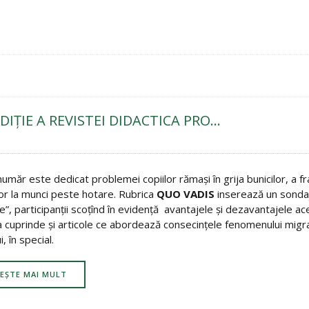
DIŢIE A REVISTEI DIDACTICA PRO…
umăr este dedicat problemei copiilor rămaşi în grija bunicilor, a fraţ
lor la munci peste hotare. Rubrica
QUO VADIS
inserează un sondaj 
e”, participanţii scoţînd în evidenţă avantajele şi dezavantajele 
 cuprinde şi articole ce abordează consecinţele fenomenului migraţi
i, în special.
TEȘTE MAI MULT