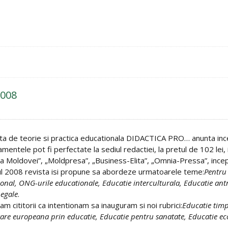
008
ta de teorie si practica educationala DIDACTICA PRO… anunta inc
mentele pot fi perfectate la sediul redactiei, la pretul de 102 lei,
a Moldovei”, „Moldpresa”, „Business-Elita”, „Omnia-Pressa”, ince
ul 2008 revista isi propune sa abordeze urmatoarele teme:
Pentru 
ional, ONG-urile educationale, Educatie interculturala, Educatie ant
 egale
.
am cititorii ca intentionam sa inauguram si noi rubrici:
Educatie timp
rare europeana prin educatie, Educatie pentru sanatate, Educatie eco