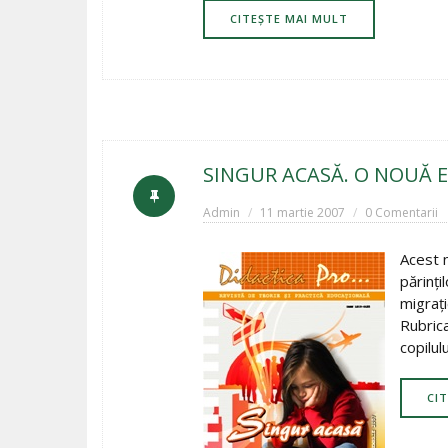
CITEȘTE MAI MULT
SINGUR ACASĂ. O NOUĂ E
Admin
11 martie 2007
0 Comentarii
Acest n
părinţi
migraţi
Rubrica
copilulu
CI