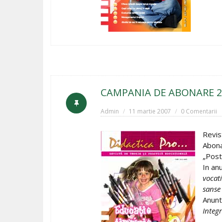
CAMPANIA DE ABONARE 2
Admin
11 martie 2007
0 Comentarii
Revis
Abona
„Post
In an
vocat
sanse
Anunt
Integ