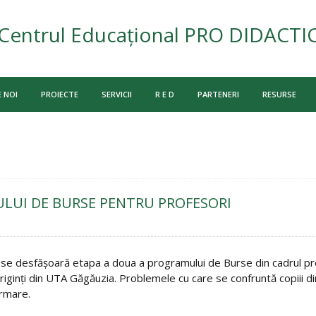
Centrul Educațional PRO DIDACTI
 NOI
PROIECTE
SERVICII
R E D
PARTENERI
RESURSE
ULUI DE BURSE PENTRU PROFESORI
e desfăşoară etapa a doua a programului de Burse din cadrul pr
riginţi din UTA Găgăuzia. Problemele cu care se confruntă copiii di
ormare.