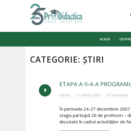
Skip
to
ACASĂ
DESPRE
content
CATEGORIE:
ȘTIRI
ETAPA A II-A A PROGRAM
Admin
11 martie 2007
0 Comentarii
În perioada 24-27 decembrie 2007 s
stagiu participă 26 de profesori – di
discutate în cadrul activităţilor de f