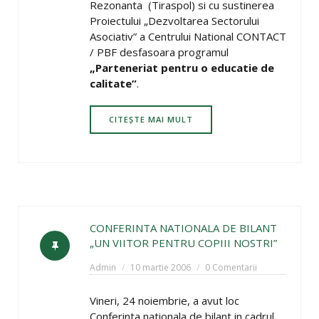
Rezonanta (Tiraspol) si cu sustinerea
Proiectului „Dezvoltarea Sectorului
Asociativ” a Centrului National CONTACT
/ PBF desfasoara programul
„Parteneriat pentru o educatie de
calitate”
.
CITEȘTE MAI MULT
CONFERINTA NATIONALA DE BILANT
„UN VIITOR PENTRU COPIII NOSTRI”
Admin
10 martie 2006
0 Comentarii
Vineri, 24 noiembrie, a avut loc
Conferinta nationala de bilant in cadrul