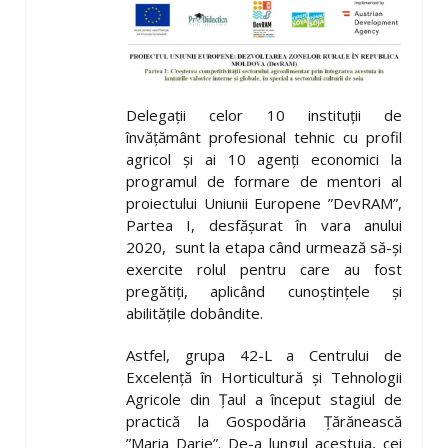
Delegaţii celor 10 instituţii de
învăţământ profesional tehnic cu profil
agricol şi ai 10 agenţi economici la
programul de formare de mentori al
proiectului Uniunii Europene ”DevRAM”,
Partea I, desfăşurat în vara anului
2020, sunt la etapa când urmează să-şi
exercite rolul pentru care au fost
pregătiţi, aplicând cunoştinţele şi
abilităţile dobândite.
Astfel, grupa 42-L a Centrului de
Excelenţă în Horticultură şi Tehnologii
Agricole din Ţaul a început stagiul de
practică la Gospodăria Ţărănească
”Maria Darie”. De-a lungul acestuia, cei