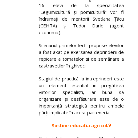
16 elevi de la specialitatea
”Legumicultură şi pomicultură” vor fi
îndrumaţi de mentorii Svetlana Ţâcu
(CEHTA) şi Tudor Darie (agent
economic).
Scenariul primelor lecţii propuse elevilor
a fost axat pe exersarea deprinderii de
repicare a tomatelor şi de semănare a
castraveţilor în ghiveci.
Stagiul de practică la întreprinderi este
un element esenţial în pregătirea
viitorilor specialişti, iar buna sa
organizare şi desfăşurare este de o
importanţă strategică pentru ambele
părţi implicate în acest parteneriat.
Sus
ţ
ine educa
ţ
ia agricolă!