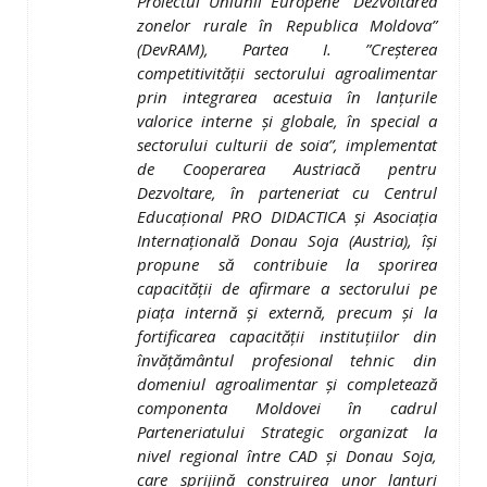
Proiectul Uniunii Europene ”Dezvoltarea
zonelor rurale în Republica Moldova”
(DevRAM), Partea I. ”Creşterea
competitivităţii sectorului agroalimentar
prin integrarea acestuia în lanţurile
valorice interne şi globale, în special a
sectorului culturii de soia”, implementat
de Cooperarea Austriacă pentru
Dezvoltare, în parteneriat cu Centrul
Educaţional PRO DIDACTICA şi Asociaţia
Internaţională Donau Soja (Austria), îşi
propune să contribuie la sporirea
capacităţii de afirmare a sectorului pe
piaţa internă şi externă, precum şi la
fortificarea capacităţii instituţiilor din
învăţământul profesional tehnic din
domeniul agroalimentar şi
completează
componenta Moldovei în cadrul
Parteneriatului Strategic organizat la
nivel regional între CAD şi Donau Soja,
care sprijină construirea unor lanţuri