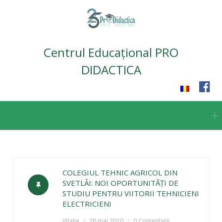
Centrul Educațional PRO
DIDACTICA
Skip
to
content
COLEGIUL TEHNIC AGRICOL DIN
SVETLÂI: NOI OPORTUNITĂȚI DE
STUDIU PENTRU VIITORII TEHNICIENI
ELECTRICIENI
Vitalie
26 mai 2020
0 Comentarii