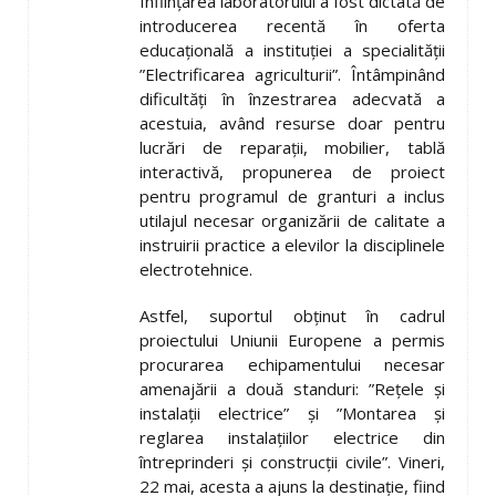
Înființarea laboratorului a fost dictată de
introducerea recentă în oferta
educațională a instituției a specialității
”Electrificarea agriculturii”. Întâmpinând
dificultăți în înzestrarea adecvată a
acestuia, având resurse doar pentru
lucrări de reparații, mobilier, tablă
interactivă, propunerea de proiect
pentru programul de granturi a inclus
utilajul necesar organizării de calitate a
instruirii practice a elevilor la disciplinele
electrotehnice.
Astfel, suportul obținut în cadrul
proiectului Uniunii Europene a permis
procurarea echipamentului necesar
amenajării a două standuri: ”Rețele și
instalații electrice” și ”Montarea și
reglarea instalațiilor electrice din
întreprinderi și construcții civile”. Vineri,
22 mai, acesta a ajuns la destinație, fiind