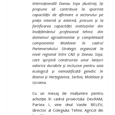
Internaţională Donau Soja (Austria), îşi
propune să contribuie la sporirea
capacităţii de afirmare a sectorului pe
piaţa internă şi externă, precum şi la
fortificarea capacităţii instituţiilor din
învăţământul profesional tehnic din
domeniul agroalimentar şi
completează
componenta Moldovei în cadrul
Parteneriatului Strategic organizat la
nivel regional între CAD şi Donau Soja,
care sprijină construirea unor lanţuri
valorice durabile şi incluzive pentru soia
ecologică şi nemodificată genetic în
Bosnia şi Herţegovina, Serbia, Moldova şi
Ucraina.
Cu un mesaj de mulțumire pentru
achiziție în cadrul proiectului DevRAM,
Partea I, vine dnul Vasile BELEV,
director al Colegiului Tehnic Agricol din