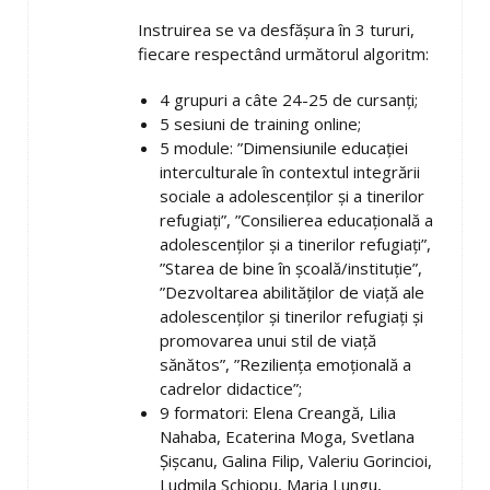
Instruirea se va desfășura în 3 tururi,
fiecare respectând următorul algoritm:
4 grupuri a câte 24-25 de cursanți;
5 sesiuni de training online;
5 module: ”Dimensiunile educației
interculturale în contextul integrării
sociale a adolescenților și a tinerilor
refugiați”, ”Consilierea educațională a
adolescenților și a tinerilor refugiați”,
”Starea de bine în școală/instituție”,
”Dezvoltarea abilităților de viață ale
adolescenților și tinerilor refugiați și
promovarea unui stil de viață
sănătos”, ”Reziliența emoțională a
cadrelor didactice”;
9 formatori: Elena Creangă, Lilia
Nahaba, Ecaterina Moga, Svetlana
Șișcanu, Galina Filip, Valeriu Gorincioi,
Ludmila Schiopu, Maria Lungu,