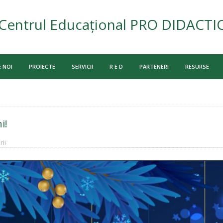
Centrul Educațional PRO DIDACTI
 NOI
PROIECTE
SERVICII
R E D
PARTENERI
RESURSE
i!
ii