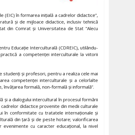
(EIC) în formarea iniţială a cadrelor didactice”,
atură şi de mijloace didactice, inclusiv tehnică
tat din Comrat şi Universitatea de Stat ”Alecu
entru Educaţie Interculturală (CDREIC), utilându-
ractică a competenţei interculturale la viitorii
studenţi şi profesori, pentru a realiza cele mai
rea competenţei interculturale şi a celorlalte
le, învăţarea formală, non-formală şi informală”.
şi a dialogului intercultural în procesul formării
i cadrelor didactice provenite din medii culturale
ui în conformitate cu tratatele internaţionale şi
turală din ţară şi de peste hotare; valorificarea
or evenimente cu caracter educaţional, la nivel