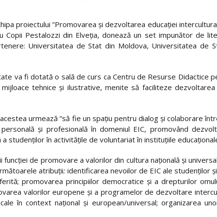
ipa proiectului ”Promovarea şi dezvoltarea educaţiei interculturale 
ru Copii Pestalozzi din Elveţia, donează un set impunător de liter
partenere: Universitatea de Stat din Moldova, Universitatea de S
itate va fi dotată o sală de curs ca Centru de Resurse Didactice p
ijloace tehnice şi ilustrative, menite să faciliteze dezvoltarea p
estea urmează ”să fie un spaţiu pentru dialog şi colaborare între 
a personală şi profesională în domeniul EIC, promovând dezvolta
studenţilor în activităţile de voluntariat în instituţiile educaţiona
uncţiei de promovare a valorilor din cultura naţională şi universală 
rmătoarele atribuţii
:
identificarea nevoilor de EIC ale studenţilor ş
iferită; promovarea principiilor democratice şi a drepturilor omul
movarea valorilor europene şi a programelor de dezvoltare intercul
 locale în context naţional şi european/universal; organizarea un