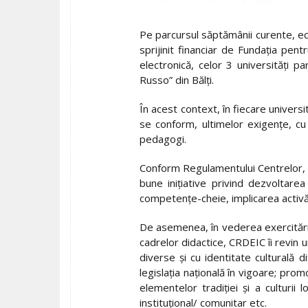
Pe parcursul săptămânii curente, ech
sprijinit financiar de Fundaţia pent
electronică, celor 3 universităţi 
Russo” din Bălţi.
În acest context, în fiecare univers
se conform, ultimelor exigenţe, cu m
pedagogi.
Conform Regulamentului Centrelor, ac
bune iniţiative privind dezvoltare
competenţe-cheie, implicarea activă a 
De asemenea, în vederea exercitării f
cadrelor didactice, CRDEIC îi revin u
diverse şi cu identitate culturală d
legislaţia naţională în vigoare; pro
elementelor tradiţiei şi a culturii
instituţional/ comunitar etc.