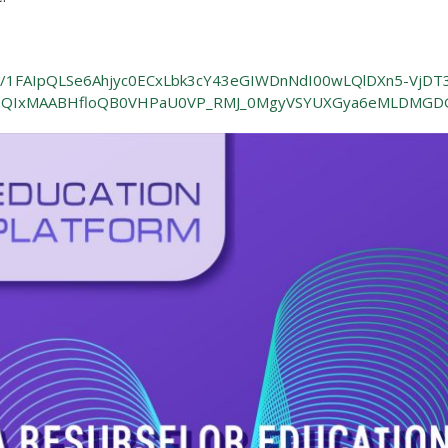
d/e/1FAIpQLSe6Ahjyc0ECxLbk3cY43eGIWDnNdI00wLQlDXn5-VjD
FlbQIxMAABHfloQB0VHPaU0VP_RMJ_0MgyVSYUXGya6eMLDMGDG