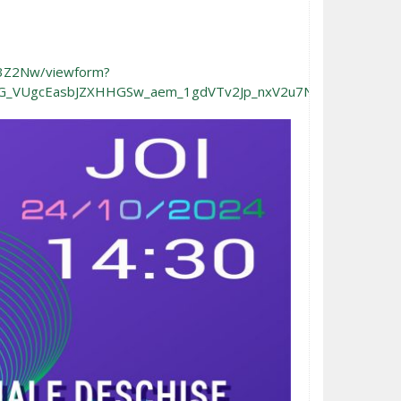
T3Z2Nw/viewform?
_VUgcEasbJZXHHGSw_aem_1gdVTv2Jp_nxV2u7NIL4pA