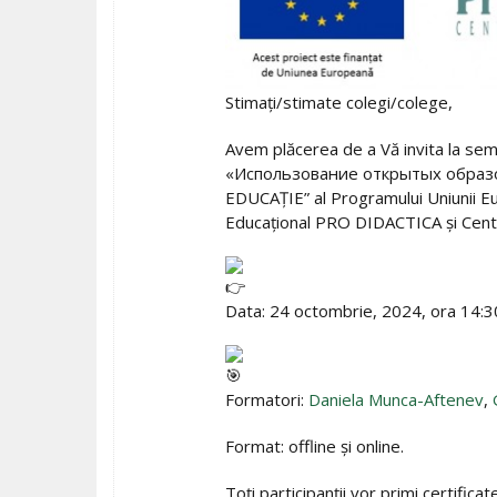
Stimați/stimate colegi/colege,
Avem plăcerea de a Vă invita la semi
«Использование открытых образова
EDUCAȚIE” al Programului Uniunii E
Educațional PRO DIDACTICA și Centr
Data: 24 octombrie, 2024, ora 14:3
Formatori:
Daniela Munca-Aftenev
,
Format: offline și online.
Toți participanții vor primi certificate