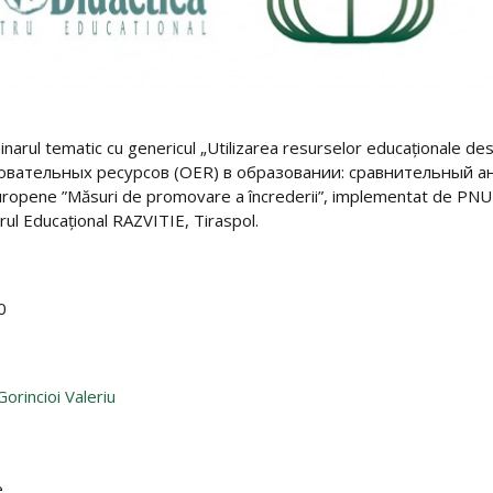
narul tematic cu genericul „Utilizarea resurselor educaționale des
тельных ресурсов (OER) в образовании: сравнительный анализ
uropene ”Măsuri de promovare a încrederii”, implementat de PNUD
ul Educațional RAZVITIE, Tiraspol.
0
Gorincioi Valeriu
.