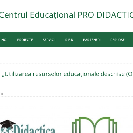
Centrul Educațional PRO DIDACTI
 NOI
PROIECTE
SERVICII
R E D
PARTENERI
RESURSE
 „Utilizarea resurselor educaționale deschise (OE
ii