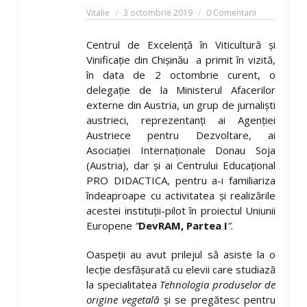
Vitalie
3 octombrie 2019
0 Comentarii
Centrul de Excelenţă în Viticultură şi
Vinificaţie din Chişinău a primit în vizită,
în data de 2 octombrie curent, o
delegaţie de la Ministerul Afacerilor
externe din Austria, un grup de jurnalişti
austrieci, reprezentanţi ai Agenţiei
Austriece pentru Dezvoltare, ai
Asociaţiei Internaţionale Donau Soja
(Austria), dar şi ai Centrului Educaţional
PRO DIDACTICA, pentru a-i familiariza
îndeaproape cu activitatea şi realizările
acestei instituţii-pilot în proiectul Uniunii
Europene
”
DevRAM, Partea I
”.
Oaspeţii au avut prilejul să asiste la o
lecţie desfăşurată cu elevii care studiază
la specialitatea
Tehnologia produselor de
origine vegetală
şi se pregătesc pentru