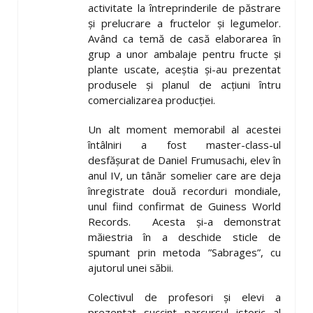
activitate la întreprinderile de păstrare
şi prelucrare a fructelor şi legumelor.
Având ca temă de casă elaborarea în
grup a unor ambalaje pentru fructe şi
plante uscate, aceştia şi-au prezentat
produsele şi planul de acţiuni întru
comercializarea producţiei.
Un alt moment memorabil al acestei
întâlniri a fost master-class-ul
desfăşurat de Daniel Frumusachi, elev în
anul IV, un tânăr somelier care are deja
înregistrate două recorduri mondiale,
unul fiind confirmat de Guiness World
Records. Acesta şi-a demonstrat
măiestria în a deschide sticle de
spumant prin metoda ”Sabrages”, cu
ajutorul unei săbii.
Colectivul de profesori şi elevi a
prezentat succint parcursul istoric al