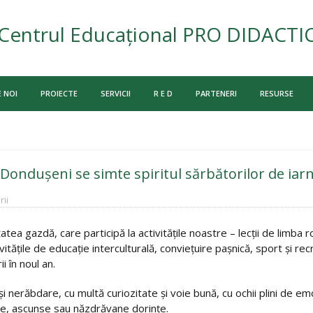
Centrul Educațional PRO DIDACTI
 NOI
PROIECTE
SERVICII
R E D
PARTENERI
RESURSE
 Dondușeni se simte spiritul sărbătorilor de iar
ii
itatea gazdă, care participă la activitățile noastre – lecții de limba 
ivitățile de educație interculturală, conviețuire pașnică, sport și re
ii în noul an.
 nerăbdare, cu multă curiozitate și voie bună, cu ochii plini de emoți
re, ascunse sau năzdrăvane dorințe.