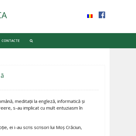
CA
CONTACTE
nă
română, meditații la engleză, informatică și
creere, s-au implicat cu mult entuziasm în
e, ei i-au scris scrisori lui Moș Crăciun,