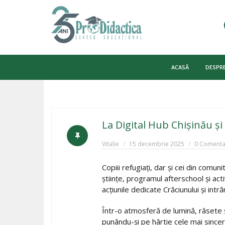
Skip
to
ACASĂ
DESPRE
content
La Digital Hub Chișinău și
Vitalie
15 decembrie 2025
0 Comentar
Copiii refugiați, dar și cei din comun
științe, programul afterschool și act
acțiunile dedicate Crăciunului și intrăr
Într-o atmosferă de lumină, râsete și
punându-și pe hârtie cele mai since