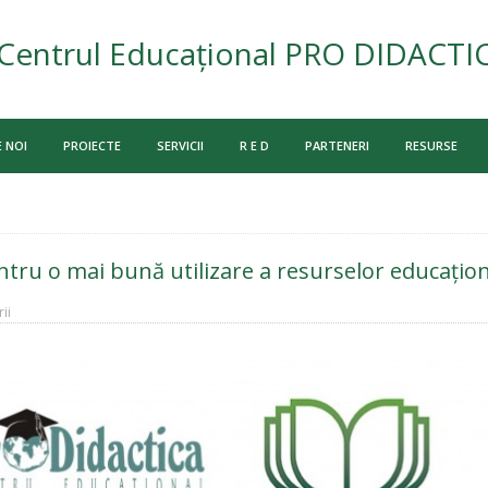
Centrul Educațional PRO DIDACTI
 NOI
PROIECTE
SERVICII
R E D
PARTENERI
RESURSE
tru o mai bună utilizare a resurselor educațio
ii