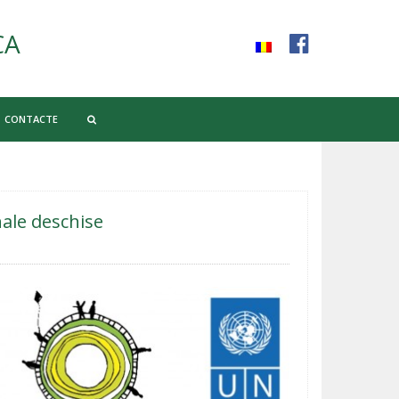
CA
CONTACTE
nale deschise