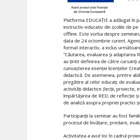
Platforma EDUCAȚIE a adăugat în pal
instructiv-educativ din școlile de pe
offline. Este vorba despre seminarul
data de 24 octombrie curent. Agend
format interactiv, a inclus următoare
”Căutarea, evaluarea și adaptarea RED
au țintit definirea de către cursanți
cunoașterea esenței licențelor Creat
didactică. De asemenea, printre abil
pregătire al celor educați; de evalua
activități didactice (lecții, proiect
împărtășirea de RED; de reflecție și
de analiză asupra propriei practici ș
Participanții la seminar au fost fami
procesul de învățare, predare, eval
Activitatea a avut loc în cadrul pr