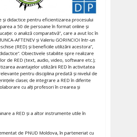
și didactice pentru eficientizarea procesului
iciparea a 50 de persoane în format online și
ație: o analiză comparativă”, care a avut loc în
a MUNCA-AFTENEV și Valeriu GORINCIOI într-un
hise (RED) și beneficiile utilizării acestora”,
idactice”. Obiectivele stabilite spre realizare
ilor de RED (text, audio, video, software etc.);
zarea avantajelor utilizării RED în activitatea
elevante pentru disciplina predată și nivelul de
rințele clasei; de integrare a RED în diferite
olaborare cu alți profesori în crearea și
minare a RED și a altor instrumente utile în
mplementat de PNUD Moldova, în parteneriat cu