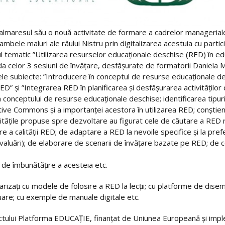
maresul său o nouă activitate de formare a cadrelor manageriale 
 ambele maluri ale râului Nistru prin digitalizarea acestuia cu part
 tematic ”Utilizarea resurselor educaționale deschise (RED) în educ
a celor 3 sesiuni de învățare, desfășurate de formatorii Daniel
le subiecte: ”Introducere în conceptul de resurse educaționale desc
” și ”Integrarea RED în planificarea și desfășurarea activităților d
 a conceptului de resurse educaționale deschise; identificarea tipur
ive Commons și a importanței acestora în utilizarea RED; conștienti
itățile propuse spre dezvoltare au figurat cele de căutare a RED r
re a calității RED; de adaptare a RED la nevoile specifice și la prefe
e, evaluări); de elaborare de scenarii de învățare bazate pe RED; de c
i de îmbunătățire a acesteia etc.
liarizați cu modele de folosire a RED la lecții; cu platforme de dise
uare; cu exemple de manuale digitale etc.
oiectului Platforma EDUCAȚIE, finanțat de Uniunea Europeană și i