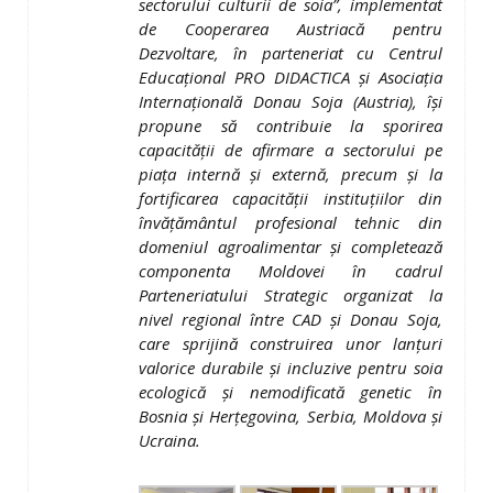
sectorului culturii de soia”, implementat
de
Cooperarea Austriacă pentru
Dezvoltare
, în parteneriat cu Centrul
Educaţional PRO DIDACTICA şi Asociaţia
Internaţională Donau Soja (Austria), îşi
propune să contribuie la sporirea
capacităţii de afirmare a sectorului pe
piaţa internă şi externă, precum şi la
fortificarea capacităţii instituţiilor din
învăţământul profesional tehnic din
domeniul agroalimentar şi completează
componenta Moldovei în cadrul
Parteneriatului Strategic organizat la
nivel regional între CAD şi Donau Soja,
care sprijină construirea unor lanţuri
valorice durabile şi incluzive pentru soia
ecologică şi nemodificată genetic în
Bosnia şi Herţegovina, Serbia, Moldova şi
Ucraina.