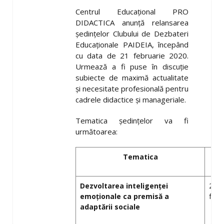
Centrul Educaţional PRO
DIDACTICA anunţă relansarea
şedinţelor Clubului de Dezbateri
Educaţionale PAIDEIA, începând
cu data de 21 februarie 2020.
Urmează a fi puse în discuţie
subiecte de maximă actualitate
şi necesitate profesională pentru
cadrele didactice şi manageriale.
Tematica şedinţelor va fi
următoarea:
Tematica
Da
Dezvoltarea inteligenţei
21
emoţionale ca premisă a
febr
adaptării sociale