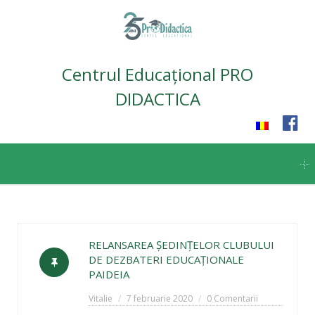
Centrul Educațional PRO
DIDACTICA
Skip
to
content
RELANSAREA ŞEDINŢELOR CLUBULUI
DE DEZBATERI EDUCAŢIONALE
PAIDEIA
Vitalie
7 februarie 2020
0 Comentarii