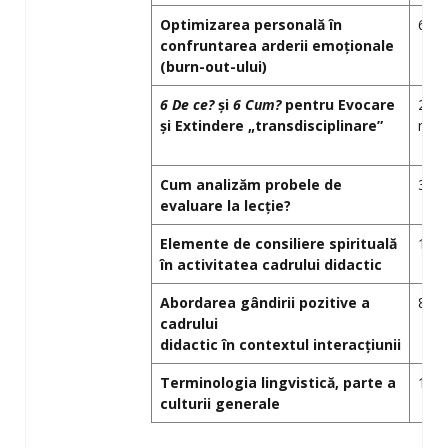
Optimizarea personală în
6 ma
confruntarea arderii emoţionale
(burn-out-ului)
6 De ce?
şi
6 Cum?
pentru Evocare
20
şi Extindere „transdisciplinare”
mart
Cum analizăm probele de
3 apr
evaluare la lecţie?
Elemente de consiliere spirituală
10 ap
în activitatea cadrului didactic
Abordarea gândirii pozitive a
8 ma
cadrului
didactic în contextul interacţiunii
Terminologia lingvistică, parte a
15 m
culturii generale