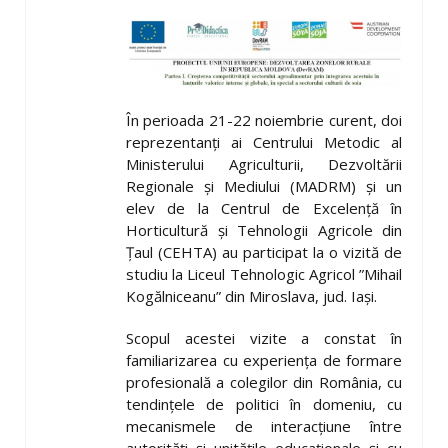
În perioada 21-22 noiembrie curent, doi
reprezentanţi ai Centrului Metodic al
Ministerului Agriculturii, Dezvoltării
Regionale şi Mediului (MADRM) şi un
elev de la Centrul de Excelenţă în
Horticultură şi Tehnologii Agricole din
Ţaul (CEHTA) au participat la o vizită de
studiu la Liceul Tehnologic Agricol ”Mihail
Kogălniceanu” din Miroslava, jud. Iaşi.
Scopul acestei vizite a constat în
familiarizarea cu experienţa de formare
profesională a colegilor din România, cu
tendinţele de politici în domeniu, cu
mecanismele de interacţiune între
autorităţi şi unităţile educaţionale şi cu