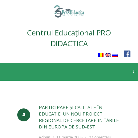
Centrul Educațional PRO
DIDACTICA
Skip
to
content
PARTICIPARE ŞI CALITATE ÎN
EDUCAŢIE: UN NOU PROIECT
REGIONAL DE CERCETARE ÎN ŢĂRILE
DIN EUROPA DE SUD-EST
Admin
11 martie 2008
0 Comentarii