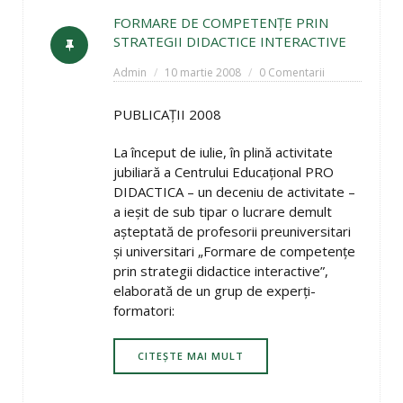
FORMARE DE COMPETENŢE PRIN
STRATEGII DIDACTICE INTERACTIVE
Admin
10 martie 2008
0 Comentarii
PUBLICAŢII 2008
La început de iulie, în plină activitate
jubiliară a Centrului Educaţional PRO
DIDACTICA – un deceniu de activitate –
a ieşit de sub tipar o lucrare demult
aşteptată de profesorii preuniversitari
şi universitari „Formare de competenţe
prin strategii didactice interactive”,
elaborată de un grup de experţi-
formatori:
CITEȘTE MAI MULT