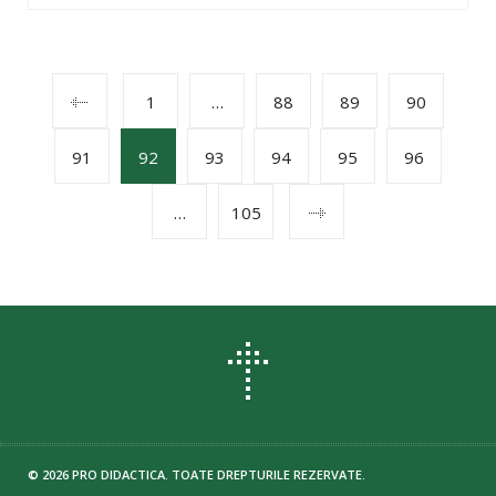
POSTS
1
…
88
89
90
91
92
93
94
95
96
NAVIGATION
…
105
© 2026 PRO DIDACTICA. TOATE DREPTURILE REZERVATE.