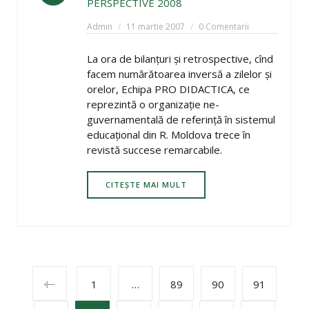
PERSPECTIVE 2008
Admin
11 martie 2007
0 Comentarii
La ora de bilanţuri şi retrospective, cînd
facem numărătoarea inversă a zilelor şi
orelor, Echipa PRO DIDACTICA, ce
reprezintă o organizaţie ne-
guvernamentală de referinţă în sistemul
educaţional din R. Moldova trece în
revistă succese remarcabile.
CITEȘTE MAI MULT
POSTS
1
…
89
90
91