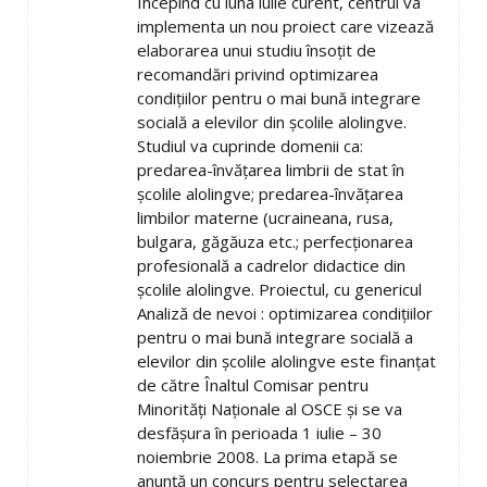
Începînd cu luna iulie curent, centrul va
implementa un nou proiect care vizează
elaborarea unui studiu însoţit de
recomandări privind optimizarea
condiţiilor pentru o mai bună integrare
socială a elevilor din şcolile alolingve.
Studiul va cuprinde domenii ca:
predarea-învăţarea limbrii de stat în
şcolile alolingve; predarea-învăţarea
limbilor materne (ucraineana, rusa,
bulgara, găgăuza etc.; perfecţionarea
profesională a cadrelor didactice din
şcolile alolingve. Proiectul, cu genericul
Analiză de nevoi : optimizarea condiţiilor
pentru o mai bună integrare socială a
elevilor din şcolile alolingve este finanţat
de către Înaltul Comisar pentru
Minorităţi Naţionale al OSCE şi se va
desfăşura în perioada 1 iulie – 30
noiembrie 2008. La prima etapă se
anunţă un concurs pentru selectarea