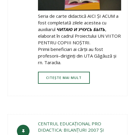
Seria de carte didactică AICI ŞI ACUM a
fost completată zilele acestea cu
auxiliarul
ЧИТАЮ И УЧУСЬ БЫТЬ
,
elaborat în cadrul Proiectului UN VIITOR
PENTRU COPIII NOŞTRI.
Primii beneficiari ai cărţii au fost
profesorii–diriginţi din UTA Găgăuză şi
rn. Taraclia.
CITEȘTE MAI MULT
CENTRUL EDUCAŢIONAL PRO
DIDACTICA: BILANŢURI 2007 ŞI