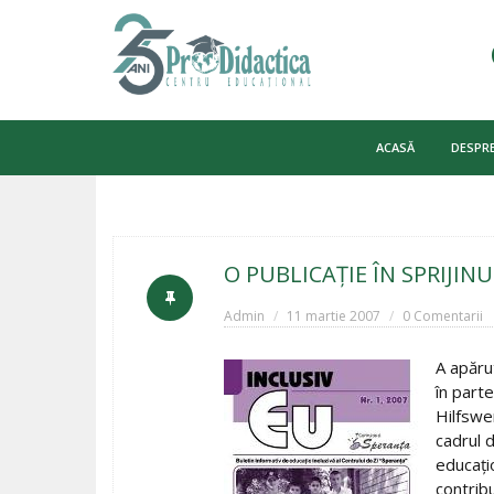
Skip
to
ACASĂ
DESPRE
content
O PUBLICAŢIE ÎN SPRIJIN
Admin
11 martie 2007
0 Comentarii
A apăru
în part
Hilfswe
cadrul d
educaţi
contrib