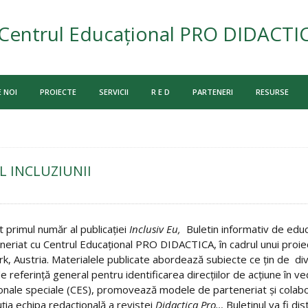
Centrul Educațional PRO DIDACTI
 NOI
PROIECTE
SERVICII
R E D
PARTENERI
RESURSE
UL INCLUZIUNII
t primul număr al publicaţiei
Inclusiv Eu,
Buletin informativ de educa
eneriat cu Centrul Educaţional PRO DIDACTICA, în cadrul unui proie
rk, Austria. Materialele publicate abordează subiecte ce ţin de div
e referinţă general pentru identificarea direcţiilor de acţiune în ve
onale speciale (CES), promovează modele de parteneriat şi colabor
uţia echipa redacţională a revistei
Didactica Pro…
Buletinul va fi dis