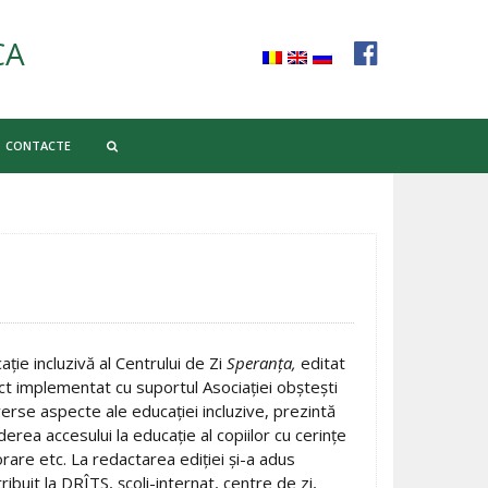
CA
CONTACTE
ţie incluzivă al Centrului de Zi
Speranţa,
editat
ct implementat cu suportul Asociaţiei obşteşti
erse aspecte ale educaţiei incluzive, prezintă
derea accesului la educaţie al copiilor cu cerinţe
are etc. La redactarea ediţiei şi-a adus
tribuit la DRÎTS, şcoli-internat, centre de zi,