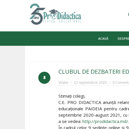
Skip
to
ACASĂ
DESPRE
content
CLUBUL DE DEZBATERI ED
Vitalie
22 septembrie 2020
0 Comenta
Stimați colegi,
C.E. PRO DIDACTICA anunţă relansar
educaţionale PAIDEIA pentru cadre
septembrie 2020-august 2021, cu spri
a se vedea:
http://prodidactica.md
În cadrul celor 9 şedinţe online şi 