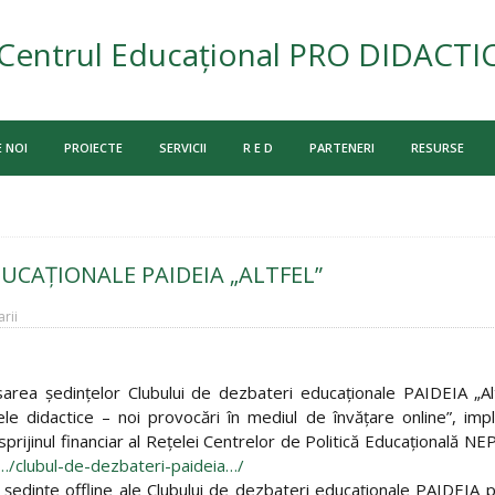
Centrul Educațional PRO DIDACTI
 NOI
PROIECTE
SERVICII
R E D
PARTENERI
RESURSE
UCAȚIONALE PAIDEIA „ALTFEL”
rii
ea şedinţelor Clubului de dezbateri educaţionale PAIDEIA „Altfe
le didactice – noi provocări în mediul de învăţare online”, 
jinul financiar al Reţelei Centrelor de Politică Educaţională NEPC
/…/clubul-de-dezbateri-paideia…/
9 şedinţe offline ale Clubului de dezbateri educaționale PAIDEIA p