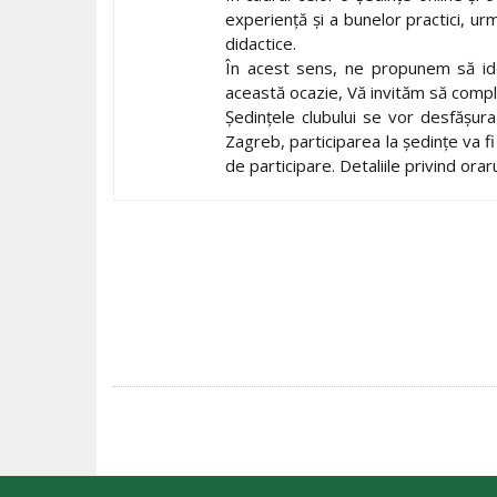
experiență și a bunelor practici, u
didactice.
În acest sens, ne propunem să iden
această ocazie, Vă invităm să comple
Şedinţele clubului se vor desfăşura 
Zagreb, participarea la şedinţe va fi 
de participare. Detaliile privind orar
POST
NAVIGATION