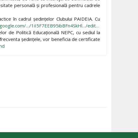
esitate personală şi profesională pentru cadrele
tice în cadrul şedinţelor Clubului PAIDEIA. Cu
s.google.com/…/1iI5F7EEB95ibBFn4SkHl…/edit…
elor de Politică Educaţională NEPC, cu sediul la
r frecventa şedinţele, vor beneficia de certificate
md