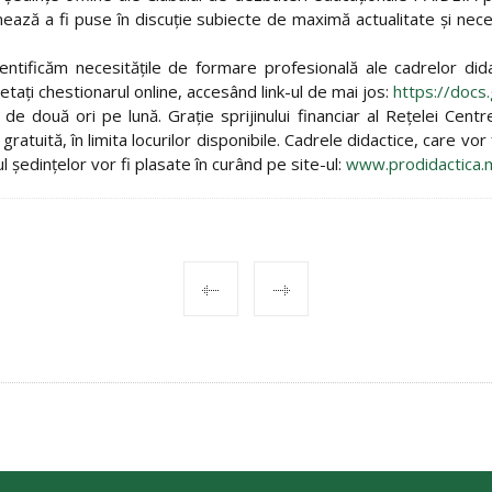
rmează a fi puse în discuţie subiecte de maximă actualitate şi nec
tificăm necesităţile de formare profesională ale cadrelor didac
taţi chestionarul online, accesând link-ul de mai jos:
https://doc
de două ori pe lună. Graţie sprijinului financiar al Reţelei Centr
gratuită, în limita locurilor disponibile. Cadrele didactice, care vo
ul şedinţelor vor fi plasate în curând pe site-ul:
www.prodidactica.