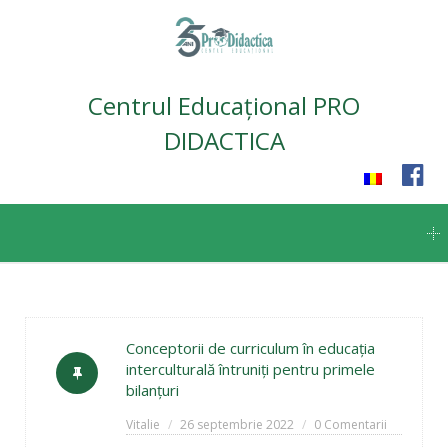
Centrul Educațional PRO
DIDACTICA
Skip
to
content
Conceptorii de curriculum în educația
interculturală întruniți pentru primele
bilanțuri
Vitalie
26 septembrie 2022
0 Comentarii