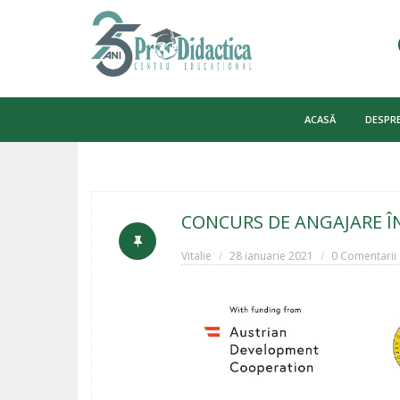
Skip
to
ACASĂ
DESPRE
content
CONCURS DE ANGAJARE Î
Vitalie
28 ianuarie 2021
0 Comentarii