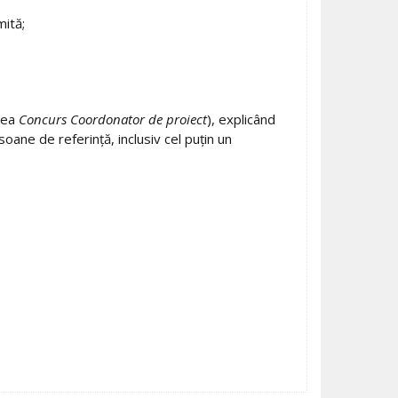
mită;
area
Concurs Coordonator de proiect
), explicând
oane de referință, inclusiv cel puțin un