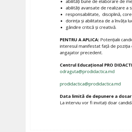
abilități bune de elaborare de m
abilități avansate de realizare a 
responsabilitate, disciplină, corec
dorința și abilitatea de a învăța luc
gândire critică și creativă.
PENTRU A APLICA:
Potențialii cand
interesul manifestat față de poziția 
angajator precedent.
Centrul Educațional PRO DIDACT
odraguta@prodidactica.md
prodidactica@prodidactica.md
Data limită de depunere a dosaru
La interviu vor fi invitați doar candid