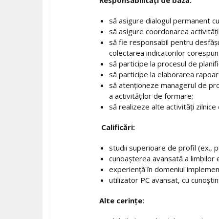
Responsabilități de bază:
să asigure dialogul permanent cu i
să asigure coordonarea activitățil
să fie responsabil pentru desfășura
colectarea indicatorilor corespun
să participe la procesul de plani
să participe la elaborarea rapoar
să atenționeze managerul de proi
a activităților de formare;
să realizeze alte activități zilnic
Calificări:
studii superioare de profil (ex.,
cunoașterea avansată a limbilor 
experiență în domeniul implementă
utilizator PC avansat, cu cunoștinț
Alte cerințe: