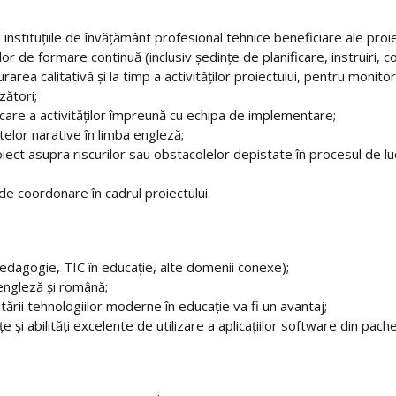
nstituțiile de învățământ profesional tehnice beneficiare ale proie
or de formare continuă (inclusiv ședințe de planificare, instruiri, co
rea calitativă și la timp a activităților proiectului, pentru monitor
zători;
ficare a activităților împreună cu echipa de implementare;
telor narative în limba engleză;
ect asupra riscurilor sau obstacolelor depistate în procesul de 
e de coordonare în cadrul proiectului.
 pedagogie, TIC în educație, alte domenii conexe);
engleză și română;
rii tehnologiilor moderne în educație va fi un avantaj;
e și abilități excelente de utilizare a aplicațiilor software din pac