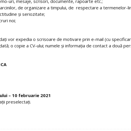
emo-uri, mesaje, scrisori, documente, rapoarte etc.;
sarcinilor, de organizare a timpului, de respectare a termenelor-li
titudine și seriozitate;
ruri noi;
idați vor expedia o scrisoare de motivare prin e-mail (cu specific
dată; o copie a CV-ului; numele și informația de contact a două pers
ICA
lui – 10 februarie 2021
ații preselectați.