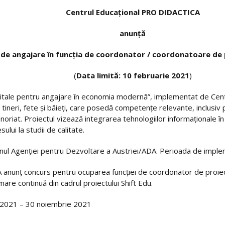
Centrul Educațional PRO DIDACTICA
anunță
de angajare în funcția de coordonator / coordonatoare de 
(
Data limită:
10
februarie 2021
)
gitale pentru angajare în economia modernă”, implementat de Cen
 tineri, fete și băieți, care posedă competențe relevante, inclusiv
oriat. Proiectul vizează integrarea tehnologiilor informaționale î
ului la studii de calitate.
jinul Agenției pentru Dezvoltare a Austriei/ADA. Perioada de imp
anunț concurs pentru ocuparea funcției de coordonator de proiec
e continuă din cadrul proiectului Shift Edu.
e 2021 – 30 noiembrie 2021