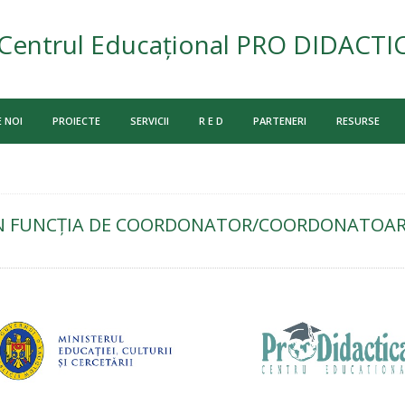
Centrul Educațional PRO DIDACTI
 NOI
PROIECTE
SERVICII
R E D
PARTENERI
RESURSE
N FUNCȚIA DE COORDONATOR/COORDONATOARE 