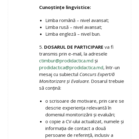
Cunoștințe lingvistice:
Limba română – nivel avansat;
Limba rusă – nivel avansat;
Limba engleză – nivel bun.
5.
DOSARUL DE PARTICIPARE
va fi
transmis prin e-mail, la adresele
ctimbur@prodidactica.md
și
prodidactica@prodidactica.md
, într-un
mesaj cu subiectul
Concurs Expert/ă
Monitorizare și Evaluare
. Dosarul trebuie
să conțină:
o scrisoare de motivare, prin care se
descrie experiența relevantă în
domeniul monitorizării și evaluări;
o copie a CV-ului actualizat, numele şi
informația de contact a două
persoane de referință, inclusiv a