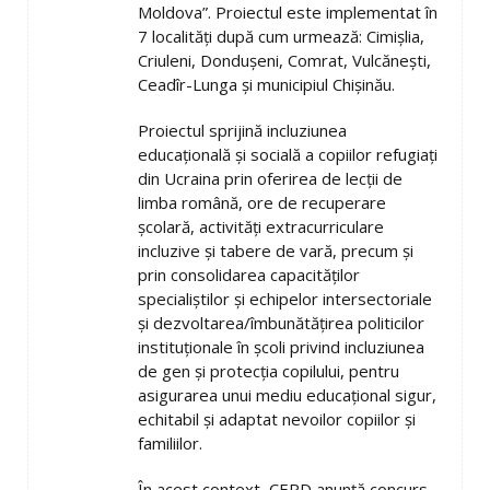
Moldova”. Proiectul este implementat în
7 localități după cum urmează: Cimișlia,
Criuleni, Dondușeni, Comrat, Vulcănești,
Ceadîr-Lunga și municipiul Chișinău.
Proiectul sprijină incluziunea
educațională și socială a copiilor refugiați
din Ucraina prin oferirea de lecții de
limba română, ore de recuperare
școlară, activități extracurriculare
incluzive și tabere de vară, precum și
prin consolidarea capacităților
specialiștilor și echipelor intersectoriale
și dezvoltarea/îmbunătățirea politicilor
instituționale în școli privind incluziunea
de gen și protecția copilului, pentru
asigurarea unui mediu educațional sigur,
echitabil și adaptat nevoilor copiilor și
familiilor.
În acest context, CEPD anunță concurs