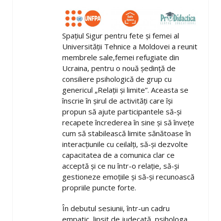
Spațiul Sigur pentru fete și femei al
Universității Tehnice a Moldovei a reunit
membrele sale,femei refugiate din
Ucraina, pentru o nouă ședință de
consiliere psihologică de grup cu
genericul „Relații și limite”. Aceasta se
înscrie în șirul de activități care își
propun să ajute participantele să-și
recapete încrederea în sine și să învețe
cum să stabilească limite sănătoase în
interacțiunile cu ceilalți, să-și dezvolte
capacitatea de a comunica clar ce
acceptă și ce nu într-o relație, să-și
gestioneze emoțiile și să-și recunoască
propriile puncte forte.
În debutul sesiunii, într-un cadru
empatic, lipsit de judecată, psihologa