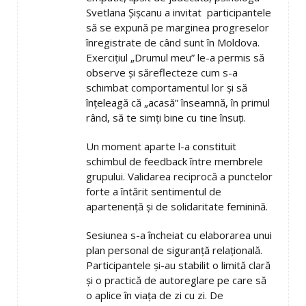
Svetlana Șișcanu a invitat participantele
să se expună pe marginea progreselor
înregistrate de când sunt în Moldova.
Exercițiul „Drumul meu” le-a permis să
observe și săreflecteze cum s-a
schimbat comportamentul lor și să
înțeleagă că „acasă” înseamnă, în primul
rând, să te simți bine cu tine însuți.
Un moment aparte l-a constituit
schimbul de feedback între membrele
grupului. Validarea reciprocă a punctelor
forte a întărit sentimentul de
apartenență și de solidaritate feminină.
Sesiunea s-a încheiat cu elaborarea unui
plan personal de siguranță relațională.
Participantele și-au stabilit o limită clară
și o practică de autoreglare pe care să
o aplice în viața de zi cu zi. De