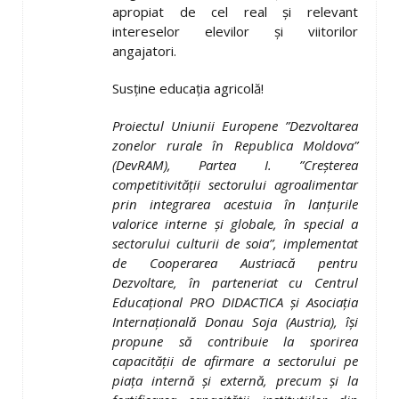
apropiat de cel real şi relevant
intereselor elevilor şi viitorilor
angajatori.
Susţine educaţia agricolă!
Proiectul Uniunii Europene ”Dezvoltarea
zonelor rurale în Republica Moldova”
(DevRAM), Partea I. ”Creşterea
competitivităţii sectorului agroalimentar
prin integrarea acestuia în lanţurile
valorice interne şi globale, în special a
sectorului culturii de soia”, implementat
de
Cooperarea Austriacă pentru
Dezvoltare
, în parteneriat cu Centrul
Educaţional PRO DIDACTICA şi Asociaţia
Internaţională Donau Soja (Austria), îşi
propune să contribuie la sporirea
capacităţii de afirmare a sectorului pe
piaţa internă şi externă, precum şi la